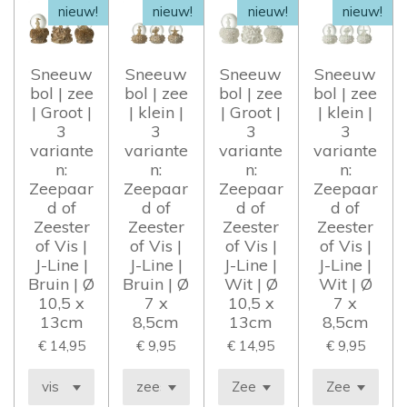
nieuw!
nieuw!
nieuw!
nieuw!
Sneeuw
Sneeuw
Sneeuw
Sneeuw
bol | zee
bol | zee
bol | zee
bol | zee
| Groot |
| klein |
| Groot |
| klein |
3
3
3
3
variante
variante
variante
variante
n:
n:
n:
n:
Zeepaar
Zeepaar
Zeepaar
Zeepaar
d of
d of
d of
d of
Zeester
Zeester
Zeester
Zeester
of Vis |
of Vis |
of Vis |
of Vis |
J-Line |
J-Line |
J-Line |
J-Line |
Bruin | Ø
Bruin | Ø
Wit | Ø
Wit | Ø
10,5 x
7 x
10,5 x
7 x
13cm
8,5cm
13cm
8,5cm
€ 14,95
€ 9,95
€ 14,95
€ 9,95