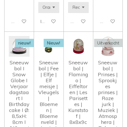
Houd mij op de hoogte
In winkelwagen
Houd mij op de hoogte
Houd mij op 
nieuw!
Nieuw!
Uitverkocht
Sneeuw
Sneeuw
Sneeuw
Sneeuw
bol I
bol | Fee
bol |
bol |
Snow
| Elfje |
Flaming
Prinses |
Globe I
Elf
o |
Sprookj
Verjaar
meisje |
Eiffeltor
es
dagstaa
Vleugels
en | Les
prinses |
rt I
|
Parisett
Roze
Birthday
Bloeme
es |
jurk |
cake I Ø:
n |
Kunststo
Muziek |
8,5xH:
Bloeme
f |
Atmosp
8cm I
nveld |
8x8x9c
hera |