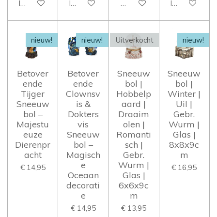
In winkelwagen
In winkelwagen
Houd mij op de hoogte
In winkelwag
nieuw!
nieuw!
Uitverkocht
nieuw!
Betover
Betover
Sneeuw
Sneeuw
ende
ende
bol |
bol |
Tijger
Clownsv
Hobbelp
Winter |
Sneeuw
is &
aard |
Uil |
bol –
Dokters
Draaim
Gebr.
Majestu
vis
olen |
Wurm |
euze
Sneeuw
Romanti
Glas |
Dierenpr
bol –
sch |
8x8x9c
acht
Magisch
Gebr.
m
e
Wurm |
€ 14,95
€ 16,95
Oceaan
Glas |
decorati
6x6x9c
e
m
€ 14,95
€ 13,95