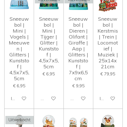
Sneeuw
Sneeuw
Sneeuw
Sneeuw
bol |
bol |
bol |
bol |
Mini |
Mini |
Dieren |
Kerstmis
Vogels |
Tijger |
Olifant |
| Trein |
Meeuwe
Glitter |
Giraffe |
Locomot
n |
Kunststo
Aap |
ief |
Glitters |
f |
Glitters |
Muziek |
Kunststo
4,5x7x5,
Kunststo
25x14x
f |
5cm
f |
21cm
4,5x7x5,
7x9x6,5
€ 6,95
€ 79,95
5cm
cm
€ 6,95
€ 9,95
In winkelwagen
Houd mij op de hoogte
Houd mij op de hoogte
In winkelwag
Uitverkocht