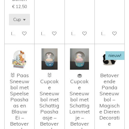
€ 12,50
In winkelwagen
In winkelwagen
In winkelwagen
In winkelwag
nieuw!
🐰 Paas
🐰
🧁
Betover
Sneeuw
Cupcak
Cupcak
ende
bol met
e
e
Panda
Speelse
Sneeuw
Sneeuw
Sneeuw
Paasha
bol met
bol met
bol –
as en
Schattig
Schattig
Magisch
Blauw
Paasha
Lammet
e Dieren
Ei –
asje –
je –
Decorati
Betover
Betover
Betover
e