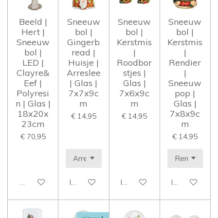
Beeld |
Sneeuw
Sneeuw
Sneeuw
Hert |
bol |
bol |
bol |
Sneeuw
Gingerb
Kerstmis
Kerstmis
bol |
read |
|
|
LED |
Huisje |
Roodbor
Rendier
Clayre&
Arreslee
stjes |
|
Eef |
| Glas |
Glas |
Sneeuw
Polyresi
7x7x9c
7x6x9c
pop |
n | Glas |
m
m
Glas |
18x20x
7x8x9c
€ 14,95
€ 14,95
23cm
m
€ 70,95
€ 14,95
Houd mij op de hoogte
In winkelwagen
In winkelwagen
In winkelwag