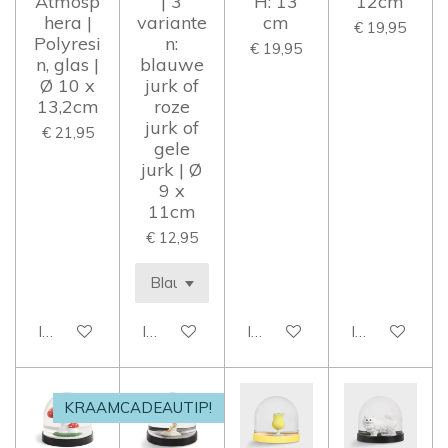
Atmosp
| 3
H: 13
12cm
hera |
variante
cm
€ 19,95
Polyresi
n:
€ 19,95
n, glas |
blauwe
Ø 10 x
jurk of
13,2cm
roze
jurk of
€ 21,95
gele
jurk | Ø
9 x
11cm
€ 12,95
In winkelwagen
In winkelwagen
In winkelwagen
In winkelwag
KRAAMCADEAUTIP!