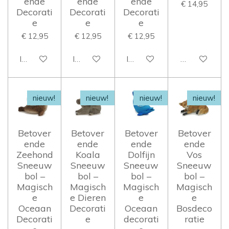
ende
ende
ende
€ 14,95
Decorati
Decorati
Decorati
e
e
e
€ 12,95
€ 12,95
€ 12,95
In winkelwagen
In winkelwagen
In winkelwagen
Houd mij op 
nieuw!
nieuw!
nieuw!
nieuw!
Betover
Betover
Betover
Betover
ende
ende
ende
ende
Zeehond
Koala
Dolfijn
Vos
Sneeuw
Sneeuw
Sneeuw
Sneeuw
bol –
bol –
bol –
bol –
Magisch
Magisch
Magisch
Magisch
e
e Dieren
e
e
Oceaan
Decorati
Oceaan
Bosdeco
Decorati
e
decorati
ratie