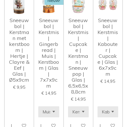
nieuw!
Sneeuw
Sneeuw
Sneeuw
Sneeuw
bol |
bol |
bol |
bol |
Kerstma
Kerstmis
Kerstmis
Kerstmis
n met
|
|
|
kerstboo
Gingerb
Cupcak
Kaboute
m |
read |
e |
r |
Hertje |
Muis |
Kerstma
Cupcak
Clayre &
Kerstboo
n |
e | Glas |
Eef |
m | Glas
Sneeuw
6x7x9c
Glas |
|
pop |
m
Ø5x9cm
7x7x9c
Glas |
€ 14,95
m
6,5x6,5x
€ 9,95
8,8cm
€ 14,95
€ 14,95
In winkelwagen
In winkelwagen
In winkelwagen
In winkelwag