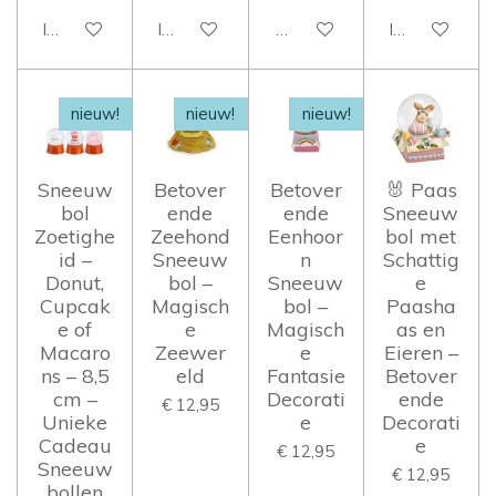
In winkelwagen
In winkelwagen
Houd mij op de hoogte
In winkelwag
nieuw!
nieuw!
nieuw!
Sneeuw
Betover
Betover
🐰 Paas
bol
ende
ende
Sneeuw
Zoetighe
Zeehond
Eenhoor
bol met
id –
Sneeuw
n
Schattig
Donut,
bol –
Sneeuw
e
Cupcak
Magisch
bol –
Paasha
e of
e
Magisch
as en
Macaro
Zeewer
e
Eieren –
ns – 8,5
eld
Fantasie
Betover
cm –
Decorati
ende
€ 12,95
Unieke
e
Decorati
Cadeau
e
€ 12,95
Sneeuw
€ 12,95
bollen