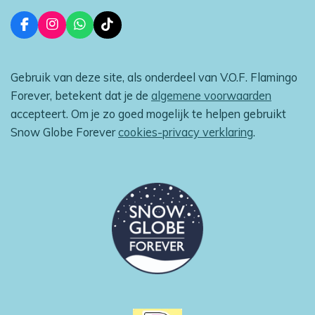
F
I
W
T
a
n
h
i
c
s
a
k
e
t
t
T
Gebruik van deze site, als onderdeel van V.O.F. Flamingo
b
a
s
o
o
g
A
k
Forever, betekent dat je de
algemene voorwaarden
o
r
p
accepteert. Om je zo goed mogelijk te helpen gebruikt
k
a
p
m
Snow Globe Forever
cookies-privacy verklaring
.