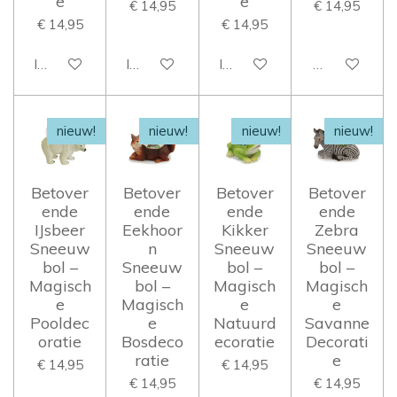
e
e
€ 14,95
€ 14,95
€ 14,95
€ 14,95
In winkelwagen
In winkelwagen
In winkelwagen
Houd mij op 
nieuw!
nieuw!
nieuw!
nieuw!
Betover
Betover
Betover
Betover
ende
ende
ende
ende
IJsbeer
Eekhoor
Kikker
Zebra
Sneeuw
n
Sneeuw
Sneeuw
bol –
Sneeuw
bol –
bol –
Magisch
bol –
Magisch
Magisch
e
Magisch
e
e
Pooldec
e
Natuurd
Savanne
oratie
Bosdeco
ecoratie
Decorati
ratie
e
€ 14,95
€ 14,95
€ 14,95
€ 14,95