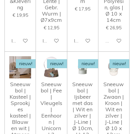
&Kleveri
Lente |
m
Polyresi
ng
Gebr.
n, glas |
€ 17,95
Wurm |
Ø 10 x
€ 19,95
Ø7x9cm
14cm
€ 12,95
€ 26,95
In winkelwagen
In winkelwagen
In winkelwagen
Houd mij op 
nieuw!
nieuw!
nieuw!
nieuw!
Sneeuw
Sneeuw
Sneeuw
Sneeuw
bol |
bol | Fee
bol |
bol |
Kasteel |
|
Ijsbeer
Zwaan |
Sprookj
Vleugels
met das
Kroon |
es
|
| Wit en
Wit en
kasteel |
Eenhoor
zilver |
zilver |
Blauw
n |
J-Line |
J-Line |
en wit |
Unicorn
Ø 10cm,
Ø 10 x