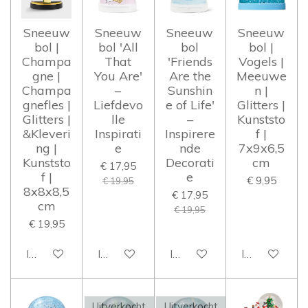
Sneeuw
Sneeuw
Sneeuw
Sneeuw
bol |
bol 'All
bol
bol |
Champa
That
'Friends
Vogels |
gne |
You Are'
Are the
Meeuwe
Champa
–
Sunshin
n |
gnefles |
Liefdevo
e of Life'
Glitters |
Glitters |
lle
–
Kunststo
&Kleveri
Inspirati
Inspirere
f |
ng |
e
nde
7x9x6,5
Kunststo
Decorati
cm
€ 17,95
f |
e
€ 9,95
€ 19,95
8x8x8,5
€ 17,95
cm
€ 19,95
€ 19,95
In winkelwagen
In winkelwagen
In winkelwagen
In winkelwag
Uitverkocht
Uitverkocht