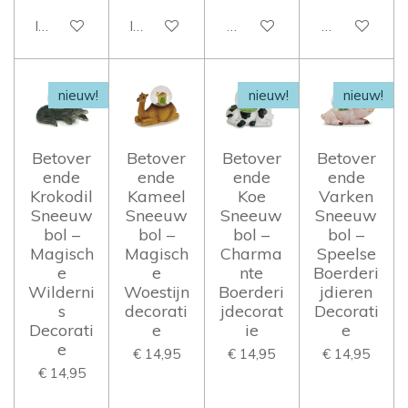
In winkelwagen
In winkelwagen
Houd mij op de hoogte
Houd mij op 
nieuw!
nieuw!
nieuw!
Betover
Betover
Betover
Betover
ende
ende
ende
ende
Krokodil
Kameel
Koe
Varken
Sneeuw
Sneeuw
Sneeuw
Sneeuw
bol –
bol –
bol –
bol –
Magisch
Magisch
Charma
Speelse
e
e
nte
Boerderi
Wilderni
Woestijn
Boerderi
jdieren
s
decorati
jdecorat
Decorati
Decorati
e
ie
e
e
€ 14,95
€ 14,95
€ 14,95
€ 14,95