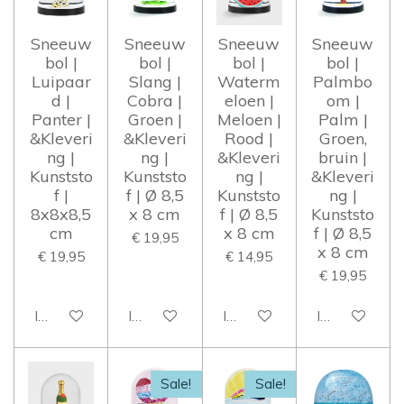
Sneeuw
Sneeuw
Sneeuw
Sneeuw
bol |
bol |
bol |
bol |
Luipaar
Slang |
Waterm
Palmbo
d |
Cobra |
eloen |
om |
Panter |
Groen |
Meloen |
Palm |
&Kleveri
&Kleveri
Rood |
Groen,
ng |
ng |
&Kleveri
bruin |
Kunststo
Kunststo
ng |
&Kleveri
f |
f | Ø 8,5
Kunststo
ng |
8x8x8,5
x 8 cm
f | Ø 8,5
Kunststo
cm
x 8 cm
f | Ø 8,5
€ 19,95
x 8 cm
€ 19,95
€ 14,95
€ 19,95
In winkelwagen
In winkelwagen
In winkelwagen
In winkelwag
Sale!
Sale!