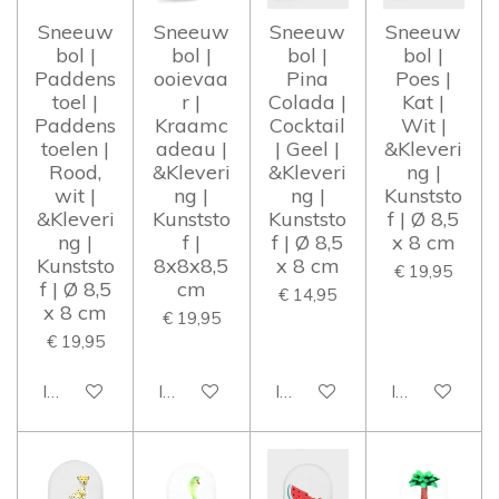
Sneeuw
Sneeuw
Sneeuw
Sneeuw
bol |
bol |
bol |
bol |
Paddens
ooievaa
Pina
Poes |
toel |
r |
Colada |
Kat |
Paddens
Kraamc
Cocktail
Wit |
toelen |
adeau |
| Geel |
&Kleveri
Rood,
&Kleveri
&Kleveri
ng |
wit |
ng |
ng |
Kunststo
&Kleveri
Kunststo
Kunststo
f | Ø 8,5
ng |
f |
f | Ø 8,5
x 8 cm
Kunststo
8x8x8,5
x 8 cm
€ 19,95
f | Ø 8,5
cm
€ 14,95
x 8 cm
€ 19,95
€ 19,95
In winkelwagen
In winkelwagen
In winkelwagen
In winkelwag