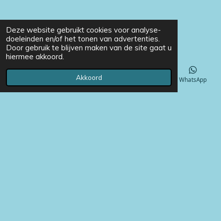
Deze website gebruikt cookies voor analyse-
doeleinden en/of het tonen van advertenties.
Door gebruik te blijven maken van de site gaat u
hiermee akkoord.
Akkoord
E-mailadres
Telefoonnummer
Instagram
WhatsApp