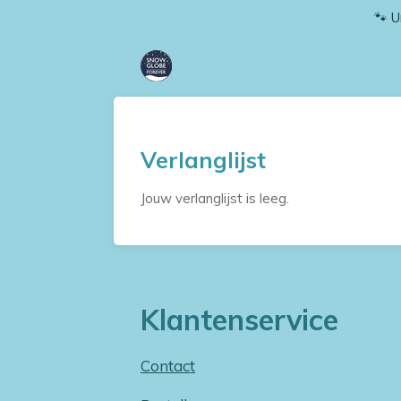
🐾 U
Ga
direct
naar
de
hoofdinhoud
Verlanglijst
Jouw verlanglijst is leeg.
Klantenservice
Contact