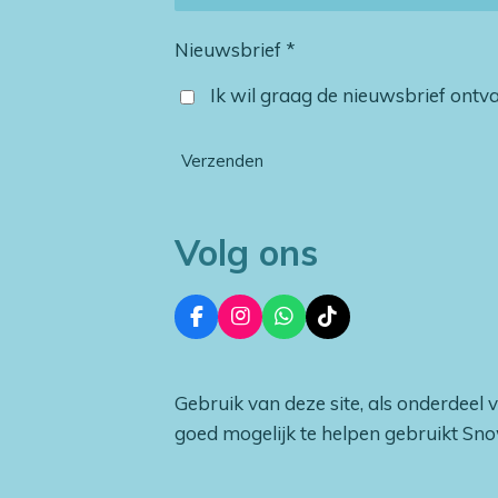
Nieuwsbrief *
Ik wil graag de nieuwsbrief ont
Verzenden
Volg ons
F
I
W
T
a
n
h
i
c
s
a
k
e
t
t
T
Gebruik van deze site, als onderdeel 
b
a
s
o
o
g
A
k
goed mogelijk te helpen gebruikt Sn
o
r
p
k
a
p
m