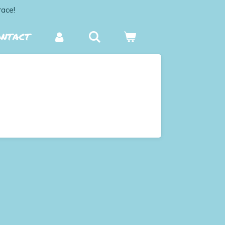
race!
ONTACT