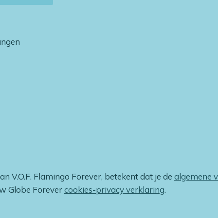
vangen
van V.O.F. Flamingo Forever, betekent dat je de
algemene 
ow Globe Forever
cookies-privacy verklaring
.