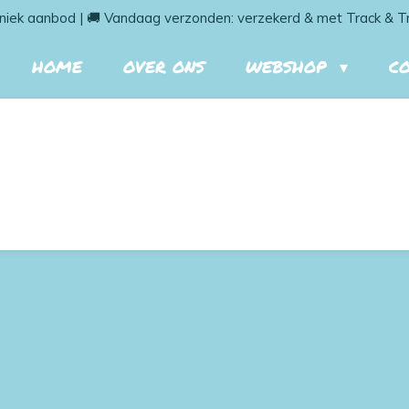
niek aanbod | 🚚 Vandaag verzonden: verzekerd & met Track & T
HOME
OVER ONS
WEBSHOP
C