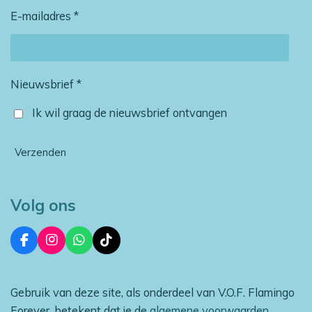
E-mailadres *
Nieuwsbrief *
Ik wil graag de nieuwsbrief ontvangen
Verzenden
Volg ons
F
I
W
T
a
n
h
i
c
s
a
k
e
t
t
T
Gebruik van deze site, als onderdeel van V.O.F. Flamingo
b
a
s
o
o
g
A
k
Forever, betekent dat je de
algemene voorwaarden