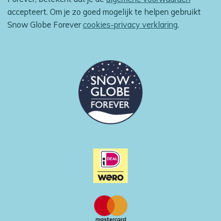
o
r
p
accepteert. Om je zo goed mogelijk te helpen gebruikt
k
a
p
m
Snow Globe Forever
cookies-privacy verklaring
.