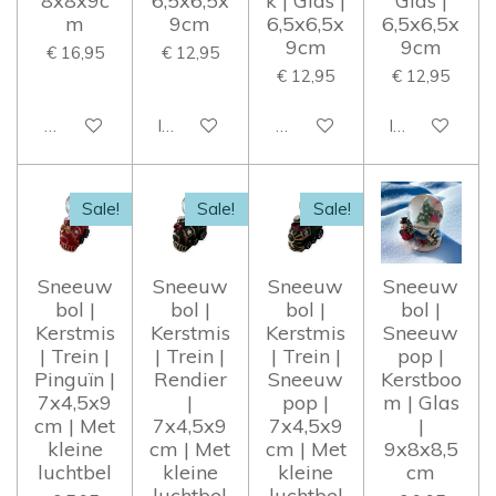
8x8x9c
6,5x6,5x
k | Glas |
Glas |
m
9cm
6,5x6,5x
6,5x6,5x
9cm
9cm
€ 16,95
€ 12,95
€ 12,95
€ 12,95
Houd mij op de hoogte
In winkelwagen
Houd mij op de hoogte
In winkelwag
Sale!
Sale!
Sale!
Sneeuw
Sneeuw
Sneeuw
Sneeuw
bol |
bol |
bol |
bol |
Kerstmis
Kerstmis
Kerstmis
Sneeuw
| Trein |
| Trein |
| Trein |
pop |
Pinguïn |
Rendier
Sneeuw
Kerstboo
7x4,5x9
|
pop |
m | Glas
cm | Met
7x4,5x9
7x4,5x9
|
kleine
cm | Met
cm | Met
9x8x8,5
luchtbel
kleine
kleine
cm
luchtbel
luchtbel