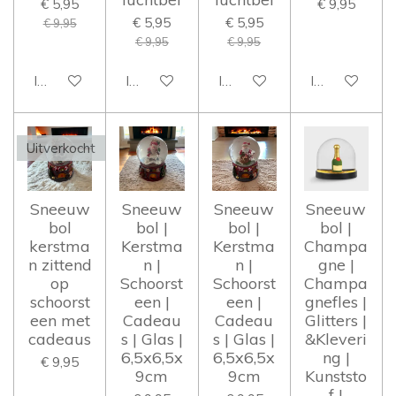
€ 5,95
€ 9,95
€ 5,95
€ 5,95
€ 9,95
€ 9,95
€ 9,95
In winkelwagen
In winkelwagen
In winkelwagen
In winkelwag
Uitverkocht
Sneeuw
Sneeuw
Sneeuw
Sneeuw
bol
bol |
bol |
bol |
kerstma
Kerstma
Kerstma
Champa
n zittend
n |
n |
gne |
op
Schoorst
Schoorst
Champa
schoorst
een |
een |
gnefles |
een met
Cadeau
Cadeau
Glitters |
cadeaus
s | Glas |
s | Glas |
&Kleveri
6,5x6,5x
6,5x6,5x
ng |
€ 9,95
9cm
9cm
Kunststo
f |