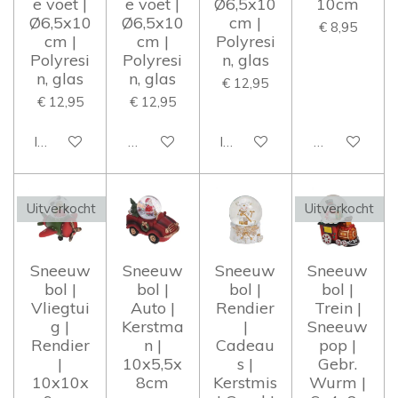
e voet |
e voet |
Ø6,5x10
10cm
Ø6,5x10
Ø6,5x10
cm |
€ 8,95
cm |
cm |
Polyresi
Polyresi
Polyresi
n, glas
n, glas
n, glas
€ 12,95
€ 12,95
€ 12,95
In winkelwagen
Houd mij op de hoogte
In winkelwagen
Houd mij op 
Uitverkocht
Uitverkocht
Sneeuw
Sneeuw
Sneeuw
Sneeuw
bol |
bol |
bol |
bol |
Vliegtui
Auto |
Rendier
Trein |
g |
Kerstma
|
Sneeuw
Rendier
n |
Cadeau
pop |
|
10x5,5x
s |
Gebr.
10x10x
8cm
Kerstmis
Wurm |