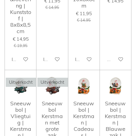
€ 11,95
€ 14,95
ng |
m
€ 14,95
Kunststo
€ 11,95
f |
€ 14,95
8x8x8,5
cm
€ 14,95
€ 19,95
In winkelwagen
In winkelwagen
In winkelwagen
Houd mij op 
Uitverkocht
Uitverkocht
Sneeuw
Sneeuw
Sneeuw
Sneeuw
bol |
bol
bol |
bol |
Vliegtui
Kerstma
Kerstma
Kerstma
g |
n met
n |
n |
Kerstma
grote
Cadeau
Blauwe
n |
zak
s |
zak |