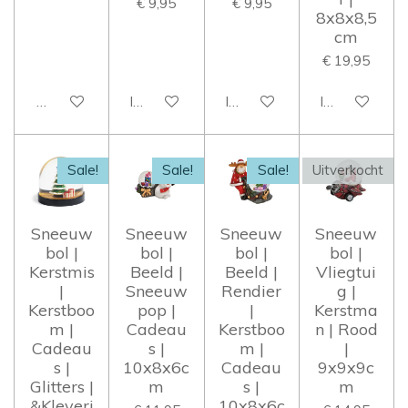
€ 9,95
€ 9,95
8x8x8,5
cm
€ 19,95
Houd mij op de hoogte
In winkelwagen
In winkelwagen
In winkelwag
Sale!
Sale!
Sale!
Uitverkocht
Sneeuw
Sneeuw
Sneeuw
Sneeuw
bol |
bol |
bol |
bol |
Kerstmis
Beeld |
Beeld |
Vliegtui
|
Sneeuw
Rendier
g |
Kerstboo
pop |
|
Kerstma
m |
Cadeau
Kerstboo
n | Rood
Cadeau
s |
m |
|
s |
10x8x6c
Cadeau
9x9x9c
Glitters |
m
s |
m
&Kleveri
10x8x6c