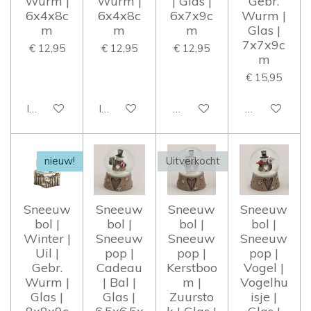
Wurm |
Wurm |
| Glas |
Gebr.
6x4x8c
6x4x8c
6x7x9c
Wurm |
m
m
m
Glas |
7x7x9c
€ 12,95
€ 12,95
€ 12,95
m
€ 15,95
In winkelwagen
In winkelwagen
Houd mij op de hoogte
Houd mij op 
nieuw!
Uitverkocht
Sneeuw
Sneeuw
Sneeuw
Sneeuw
bol |
bol |
bol |
bol |
Winter |
Sneeuw
Sneeuw
Sneeuw
Uil |
pop |
pop |
pop |
Gebr.
Cadeau
Kerstboo
Vogel |
Wurm |
| Bal |
m |
Vogelhu
Glas |
Glas |
Zuursto
isje |