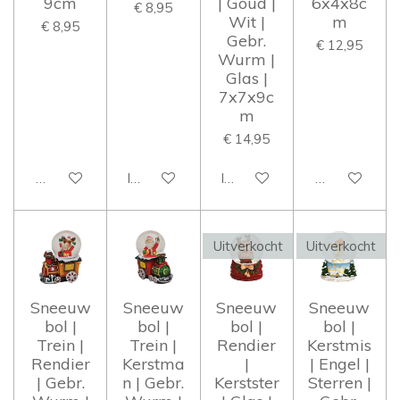
9cm
| Goud |
6x4x8c
€ 8,95
Wit |
m
€ 8,95
Gebr.
€ 12,95
Wurm |
Glas |
7x7x9c
m
€ 14,95
Houd mij op de hoogte
In winkelwagen
In winkelwagen
Houd mij op 
Uitverkocht
Uitverkocht
Sneeuw
Sneeuw
Sneeuw
Sneeuw
bol |
bol |
bol |
bol |
Trein |
Trein |
Rendier
Kerstmis
Rendier
Kerstma
|
| Engel |
| Gebr.
n | Gebr.
Kerstster
Sterren |