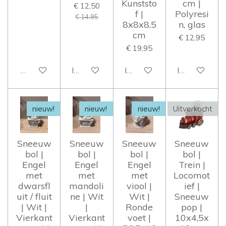
Kunststo
cm |
€ 12,50
f |
Polyresi
€ 14,95
8x8x8,5
n, glas
cm
€ 12,95
€ 19,95
Houd mij op de hoogte
In winkelwagen
In winkelwagen
In winkelwag
nieuw!
nieuw!
nieuw!
Uitverkocht
Sneeuw
Sneeuw
Sneeuw
Sneeuw
bol |
bol |
bol |
bol |
Engel
Engel
Engel
Trein |
met
met
met
Locomot
dwarsfl
mandoli
viool |
ief |
uit / fluit
ne | Wit
Wit |
Sneeuw
| Wit |
|
Ronde
pop |
Vierkant
Vierkant
voet |
10x4,5x