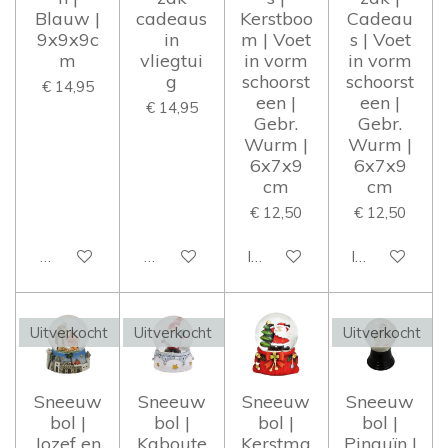
Blauw |
cadeaus
Kerstboo
Cadeau
9x9x9c
in
m | Voet
s | Voet
m
vliegtui
in vorm
in vorm
g
schoorst
schoorst
€ 14,95
een |
een |
€ 14,95
Gebr.
Gebr.
Wurm |
Wurm |
6x7x9
6x7x9
cm
cm
€ 12,50
€ 12,50
Houd mij op de hoogte
Houd mij op de hoogte
In winkelwagen
In winkelwag
Uitverkocht
Uitverkocht
Uitverkocht
Sneeuw
Sneeuw
Sneeuw
Sneeuw
bol |
bol |
bol |
bol |
Jozef en
Kaboute
Kerstma
Pinguïn |