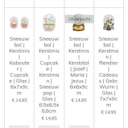
Uitverkocht
Sneeuw
Sneeuw
Sneeuw
Sneeuw
bol |
bol |
bol |
bol |
Kerstmis
Kerstmis
Kerstmis
Kerstma
|
|
|
n |
Kaboute
Cupcak
Kerststal
Rendier
r |
e |
| Jozef |
|
Cupcak
Kerstma
Maria |
Cadeau
e | Glas |
n |
Jezus |
s | Gebr.
6x7x9c
Sneeuw
6x6x9c
Wurm |
m
pop |
m
Glas |
Glas |
7x7x9c
€ 14,95
€ 14,95
6,5x6,5x
m
8,8cm
€ 14,95
€ 14,95