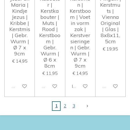
Maria |
r |
n |
Kerstmu
Kindje
Kerstka
Kerstboo
ts |
Jezus |
bouter |
m | Voet
Vienna
Kribbe |
Muts |
in vorm
Original
Kerstmis
Rood |
zak |
| Glas |
| Gebr.
Kerstboo
Kerstver
8x8x11,
Wurm |
m |
sieringe
5cm
Ø 7 x
Gebr.
n | Gebr.
€ 19,95
9cm
Wurm |
Wurm |
Ø 6 x
Ø 7 x
€ 14,95
8cm
9cm
€ 11,95
€ 14,95
Houd mij op de hoogte
Houd mij op de hoogte
In winkelwagen
Houd mij op 
1
2
3