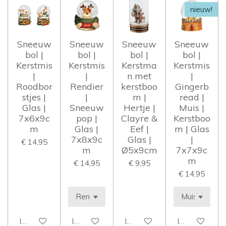
nieuw!
Sneeuw
Sneeuw
Sneeuw
Sneeuw
bol |
bol |
bol |
bol |
Kerstmis
Kerstmis
Kerstma
Kerstmis
|
|
n met
|
Roodbor
Rendier
kerstboo
Gingerb
stjes |
|
m |
read |
Glas |
Sneeuw
Hertje |
Muis |
7x6x9c
pop |
Clayre &
Kerstboo
m
Glas |
Eef |
m | Glas
7x8x9c
Glas |
|
€ 14,95
m
Ø5x9cm
7x7x9c
m
€ 14,95
€ 9,95
€ 14,95
In winkelwagen
In winkelwagen
In winkelwagen
In winkelwag