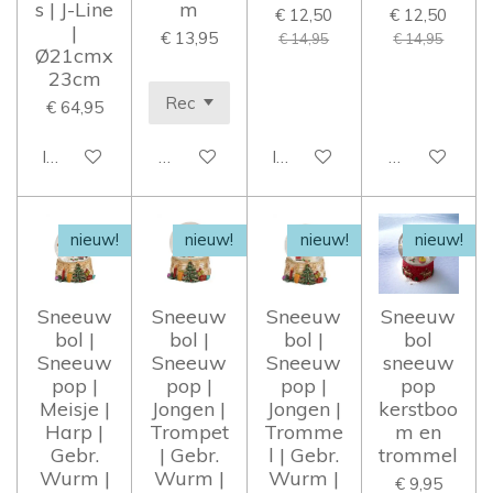
s | J-Line
m
€ 12,50
€ 12,50
|
€ 13,95
€ 14,95
€ 14,95
Ø21cmx
23cm
€ 64,95
In winkelwagen
Houd mij op de hoogte
In winkelwagen
Houd mij op 
nieuw!
nieuw!
nieuw!
nieuw!
Sneeuw
Sneeuw
Sneeuw
Sneeuw
bol |
bol |
bol |
bol
Sneeuw
Sneeuw
Sneeuw
sneeuw
pop |
pop |
pop |
pop
Meisje |
Jongen |
Jongen |
kerstboo
Harp |
Trompet
Tromme
m en
Gebr.
| Gebr.
l | Gebr.
trommel
Wurm |
Wurm |
Wurm |
€ 9,95