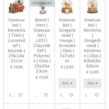
Uitverkocht
Sneeuw
Beeld |
Sneeuw
Sneeuw
bol |
Hert |
bol |
bol |
Kerstmis
Sneeuw
Gingerb
Kerstmis
| Trein |
bol |
read |
|
Locomot
LED |
Huisje |
Gingerb
ief |
Clayre&
Arreslee
read |
Muziek |
Eef |
| Glas |
Kerstma
25x14x
Polyresi
7x7x9c
n | Glas |
21cm
n | Glas |
m
6,8x6,8x
18x20x
8,8cm
€ 79,95
€ 14,95
23cm
€ 14,95
€ 70,95
In winkelwagen
Houd mij op de hoogte
In winkelwagen
In winkelwag