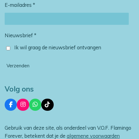
E-mailadres *
Nieuwsbrief *
Ik wil graag de nieuwsbrief ontvangen
Verzenden
Volg ons
F
I
W
T
a
n
h
i
c
s
a
k
e
t
t
T
Gebruik van deze site, als onderdeel van V.O.F. Flamingo
b
a
s
o
o
g
A
k
Forever, betekent dat je de
algemene voorwaarden