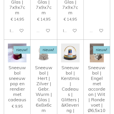
Glas |
Glas |
Glas |
7x9x7c
7x9x7c
7x9x7c
m
m
m
€ 14,95
€ 14,95
€ 14,95
In winkelwagen
Houd mij op de hoogte
In winkelwagen
Houd mij op 
nieuw!
nieuw!
nieuw!
Sneeuw
Sneeuw
Sneeuw
Sneeuw
bol
bol |
bol |
bol |
sneeuw
Hert |
Kerstmis
Engel
pop en
Zilver |
|
met
rendier
Gebr.
Cadeau
accorde
met
Wurm |
s |
on | Wit
cadeaus
Glas |
Glitters |
| Ronde
6x8x6c
&Kleveri
voet |
€ 9,95
m
ng |
Ø6,5x10