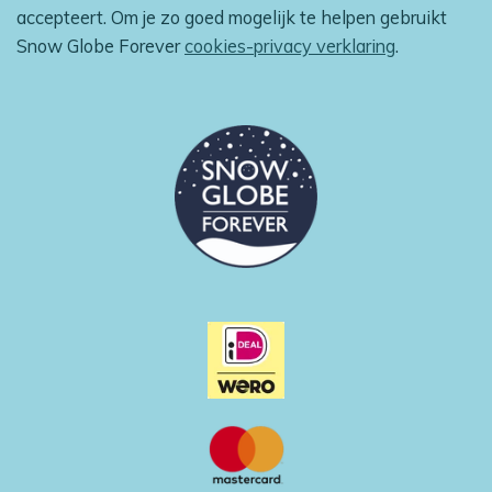
o
r
p
accepteert. Om je zo goed mogelijk te helpen gebruikt
k
a
p
m
Snow Globe Forever
cookies-privacy verklaring
.