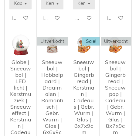
In winkelwagen
In winkelwagen
Houd mij op de hoogte
In winkelwag
Uitverkocht
Sale!
Uitverkocht
Globe |
Sneeuw
Sneeuw
Sneeuw
Sneeuw
bol |
bol |
bol |
bol |
Hobbelp
Gingerb
Gingerb
LED
aard |
read |
read |
licht |
Draaim
Kerstma
Sneeuw
Kerstmu
olen |
n |
pop |
ziek |
Romanti
Cadeau
Cadeau
Sneeuw
sch |
s | Gebr.
| Gebr.
effect |
Gebr.
Wurm |
Wurm |
Kerstma
Wurm |
Glas |
Glas |
n |
Glas |
8x7x9c
8x7x9c
Cadeau
6x6x9c
m
m