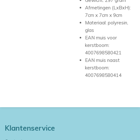
Gewicht: 297 gram
Afmetingen (LxBxH):
7cm x 7cm x 9cm
Materiaal: polyresin,
glas
EAN muis voor
kerstboom:
4007698580421
EAN muis naast
kerstboom:
4007698580414
Klantenservice