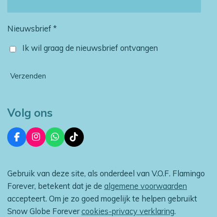
Nieuwsbrief *
Ik wil graag de nieuwsbrief ontvangen
Verzenden
Volg ons
F
I
W
T
a
n
h
i
c
s
a
k
e
t
t
T
Gebruik van deze site, als onderdeel van V.O.F. Flamingo
b
a
s
o
o
g
A
k
Forever, betekent dat je de
algemene voorwaarden
o
r
p
accepteert. Om je zo goed mogelijk te helpen gebruikt
k
a
p
m
Snow Globe Forever
cookies-privacy verklaring
.