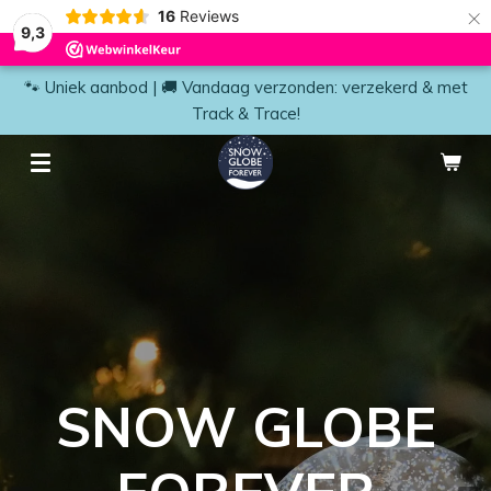
×
16
Reviews
9,3
🐾 Uniek aanbod | 🚚 Vandaag verzonden: verzekerd & met
Track & Trace!
SNOW GLOBE