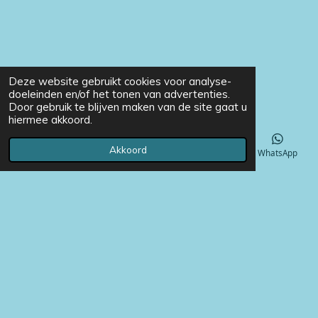
Deze website gebruikt cookies voor analyse-
doeleinden en/of het tonen van advertenties.
Door gebruik te blijven maken van de site gaat u
hiermee akkoord.
Akkoord
E-mailadres
Telefoonnummer
Instagram
WhatsApp