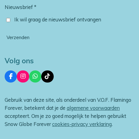
Nieuwsbrief *
Ik wil graag de nieuwsbrief ontvangen
Verzenden
Volg ons
F
I
W
T
a
n
h
i
c
s
a
k
e
t
t
T
Gebruik van deze site, als onderdeel van V.O.F. Flamingo
b
a
s
o
o
g
A
k
Forever, betekent dat je de
algemene voorwaarden
o
r
p
accepteert. Om je zo goed mogelijk te helpen gebruikt
k
a
p
m
Snow Globe Forever
cookies-privacy verklaring
.