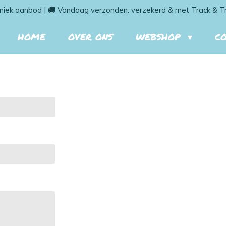
niek aanbod | 🚚 Vandaag verzonden: verzekerd & met Track & T
HOME
OVER ONS
WEBSHOP
C