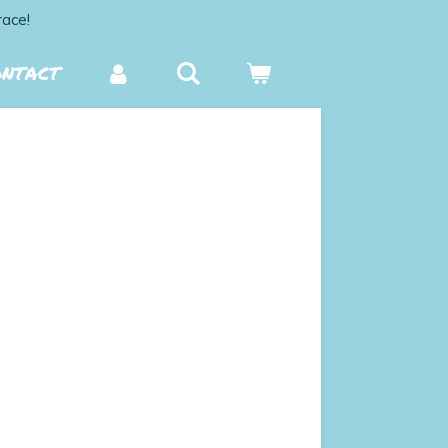
race!
ONTACT