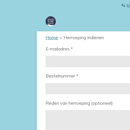
🐾 U
Ga
direct
naar
de
hoofdinhoud
Home
»
Herroeping indienen
E-mailadres *
Bestelnummer *
Reden van herroeping (optioneel)