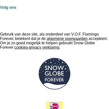
Volg ons
F
I
W
T
a
n
h
i
c
s
a
k
Gebruik van deze site, als onderdeel van V.O.F. Flamingo
e
t
t
T
Forever, betekent dat je de
algemene voorwaarden
accepteert.
b
a
s
o
Om je zo goed mogelijk te helpen gebruikt Snow Globe
o
g
A
k
Forever
cookies-privacy verklaring
.
o
r
p
k
a
p
m