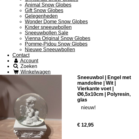
Animal Snow Globes
Gift Snow Globes
Gelegenheden
Wonder Dome Snow Globes
Kinder sneeuwbollen
Sneeuwbollen Sale
Vienna Original Snow Globes
Pomme-Pidou Snow Globes
Nieuwe Sneeuwbollen
Contact
Account
Zoeken
Winkelwagen
Sneeuwbol | Engel met
mandoline | Wit |
Vierkante voet |
Ø6,5x10cm | Polyresin,
glas
nieuw!
€ 12,95