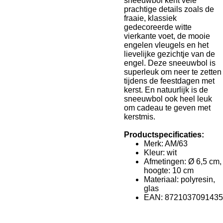
sneeuwbol kent vele
prachtige details zoals de
fraaie, klassiek
gedecoreerde witte
vierkante voet, de mooie
engelen vleugels en het
lievelijke gezichtje van de
engel. Deze sneeuwbol is
superleuk om neer te zetten
tijdens de feestdagen met
kerst. En natuurlijk is de
sneeuwbol ook heel leuk
om cadeau te geven met
kerstmis.
Productspecificaties:
Merk: AM/63
Kleur: wit
Afmetingen: Ø 6,5 cm,
hoogte: 10 cm
Materiaal: polyresin,
glas
EAN: 8721037091435