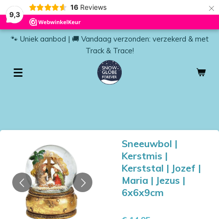
×
16
Reviews
9,3
🐾 Uniek aanbod | 🚚 Vandaag verzonden: verzekerd & met
Track & Trace!
Sneeuwbol |
Kerstmis |
Kerststal | Jozef |
Maria | Jezus |
6x6x9cm