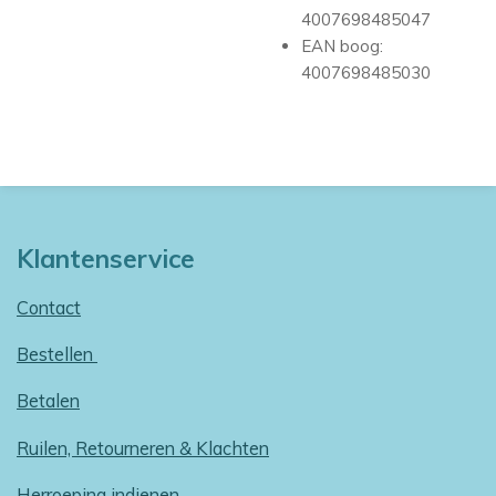
4007698485047
EAN boog:
4007698485030
Klantenservice
Contact
Bestellen
Betalen
Ruilen, Retourneren & Klachten
Herroeping indienen