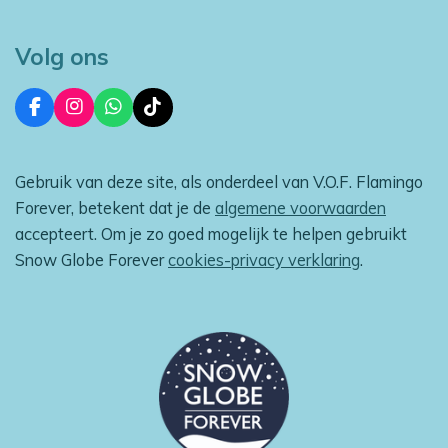
Volg ons
F
I
W
T
a
n
h
i
c
s
a
k
e
t
t
T
Gebruik van deze site, als onderdeel van V.O.F. Flamingo
b
a
s
o
o
g
A
k
Forever, betekent dat je de
algemene voorwaarden
o
r
p
accepteert. Om je zo goed mogelijk te helpen gebruikt
k
a
p
m
Snow Globe Forever
cookies-privacy verklaring
.