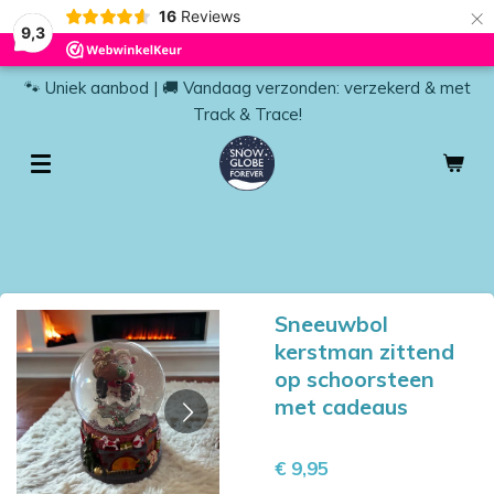
×
16
Reviews
9,3
🐾 Uniek aanbod | 🚚 Vandaag verzonden: verzekerd & met
Track & Trace!
Sneeuwbol
kerstman zittend
op schoorsteen
met cadeaus
€ 9,95