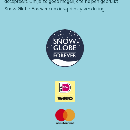
accepteert. Om je zo goed mogelijk te helpen gebruikt
k
a
p
m
Snow Globe Forever
cookies-privacy verklaring
.