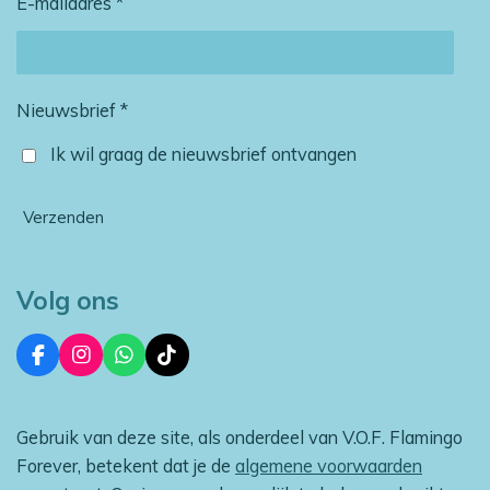
E-mailadres *
Nieuwsbrief *
Ik wil graag de nieuwsbrief ontvangen
Verzenden
Volg ons
F
I
W
T
a
n
h
i
c
s
a
k
e
t
t
T
Gebruik van deze site, als onderdeel van V.O.F. Flamingo
b
a
s
o
o
g
A
k
Forever, betekent dat je de
algemene voorwaarden
o
r
p