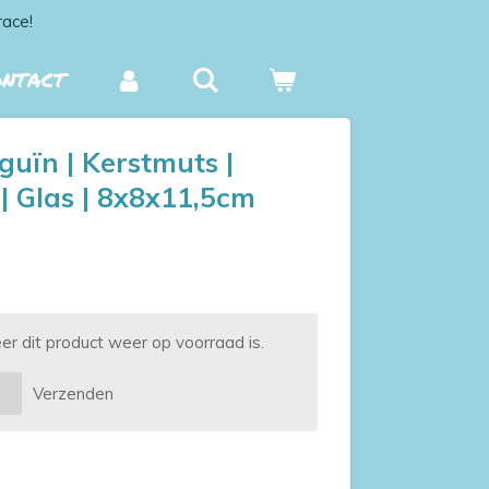
race!
ONTACT
guïn | Kerstmuts |
| Glas | 8x8x11,5cm
 dit product weer op voorraad is.
Verzenden