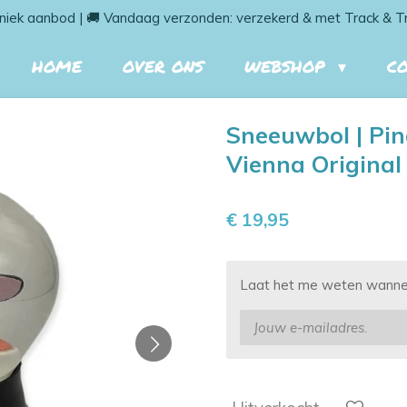
niek aanbod | 🚚 Vandaag verzonden: verzekerd & met Track & T
HOME
OVER ONS
WEBSHOP
C
Sneeuwbol | Pin
Vienna Original 
€ 19,95
Laat het me weten wanneer