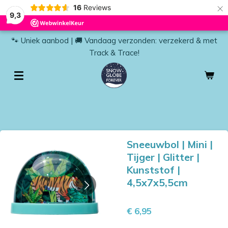
×
16
Reviews
9,3
🐾 Uniek aanbod | 🚚 Vandaag verzonden: verzekerd & met
Track & Trace!
Sneeuwbol | Mini |
Tijger | Glitter |
Kunststof |
4,5x7x5,5cm
€ 6,95