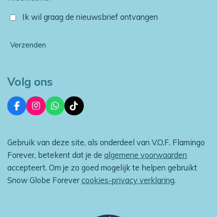
Ik wil graag de nieuwsbrief ontvangen
Verzenden
Volg ons
F
I
W
T
a
n
h
i
c
s
a
k
e
t
t
T
Gebruik van deze site, als onderdeel van V.O.F. Flamingo
b
a
s
o
o
g
A
k
Forever, betekent dat je de
algemene voorwaarden
o
r
p
accepteert. Om je zo goed mogelijk te helpen gebruikt
k
a
p
m
Snow Globe Forever
cookies-privacy verklaring
.