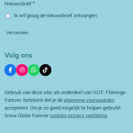
Nieuwsbrief *
Ik wil graag de nieuwsbrief ontvangen
Verzenden
Volg ons
F
I
W
T
a
n
h
i
c
s
a
k
e
t
t
T
Gebruik van deze site, als onderdeel van V.O.F. Flamingo
b
a
s
o
o
g
A
k
Forever, betekent dat je de
algemene voorwaarden
o
r
p
accepteert. Om je zo goed mogelijk te helpen gebruikt
k
a
p
m
Snow Globe Forever
cookies-privacy verklaring
.