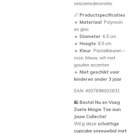
seizoensdecoratie.
📏
Productspecificaties
🔹
Materiaal
: Polyresin
en glas
🔹
Diameter
: 6,5 cm
🔹
Hoogte
: 8,5 cm
🔹
Kleur
: Pastelkleuren –
roze, blauw, wit met
gouden accenten
🔹
Niet geschikt voor
kinderen onder 3 jaar
EAN: 4007698002831
🛍️
Bestel Nu en Voeg
Zoete Magie Toe aan
Jouw Collectie!
Wil jij deze
schattige
cupcake sneeuwbol met