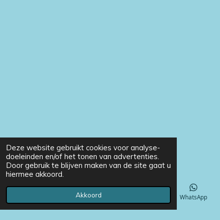
Deze website gebruikt cookies voor analyse-
doeleinden en/of het tonen van advertenties.
Door gebruik te blijven maken van de site gaat u
hiermee akkoord.
Akkoord
E-mailadres
Telefoonnummer
Instagram
WhatsApp