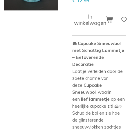
€ 12,95
In
winkelwagen
🧁
Cupcake Sneeuwbol
met Schattig Lammetje
– Betoverende
Decoratie
Laat je verleiden door de
zoete charme van
deze
Cupcake
Sneeuwbol
, waarin
een
lief lammetje
op een
heerlijke cupcake zit! 🍰✨
Schud de bol en zie hoe
de glinsterende
sneeuwvlokken zachtjes