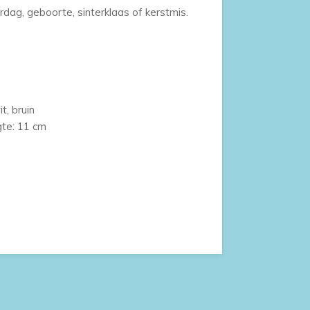
dag, geboorte, sinterklaas of kerstmis.
t, bruin
gte: 11 cm