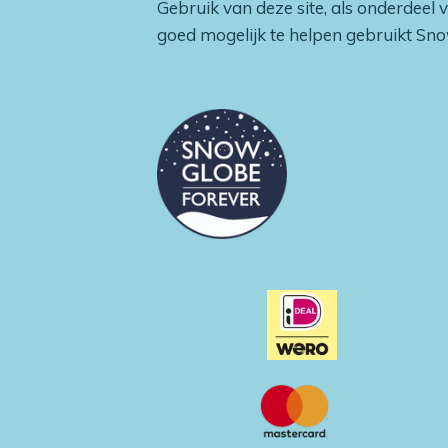
Gebruik van deze site, als onderdeel 
b
a
s
o
o
g
A
k
goed mogelijk te helpen gebruikt Sn
o
r
p
k
a
p
m