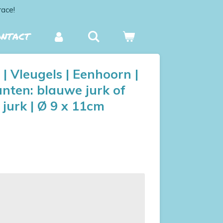
race!
ONTACT
| Vleugels | Eenhoorn |
anten: blauwe jurk of
 jurk | Ø 9 x 11cm