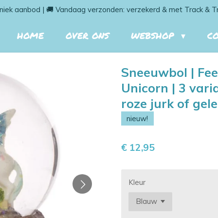
niek aanbod | 🚚 Vandaag verzonden: verzekerd & met Track & T
HOME
OVER ONS
WEBSHOP
C
Sneeuwbol | Fee 
Unicorn | 3 vari
roze jurk of gele
nieuw!
€ 12,95
Kleur