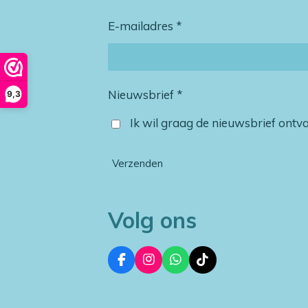
E-mailadres *
Nieuwsbrief *
9,3
Ik wil graag de nieuwsbrief ont
Verzenden
Volg ons
F
I
W
T
a
n
h
i
c
s
a
k
e
t
t
T