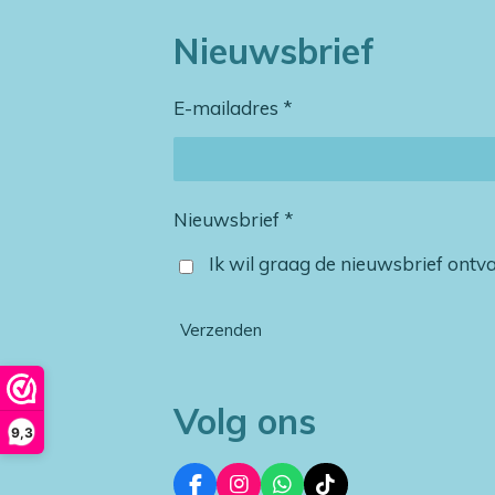
Nieuwsbrief
E-mailadres *
Nieuwsbrief *
Ik wil graag de nieuwsbrief ont
Verzenden
Volg ons
9,3
F
I
W
T