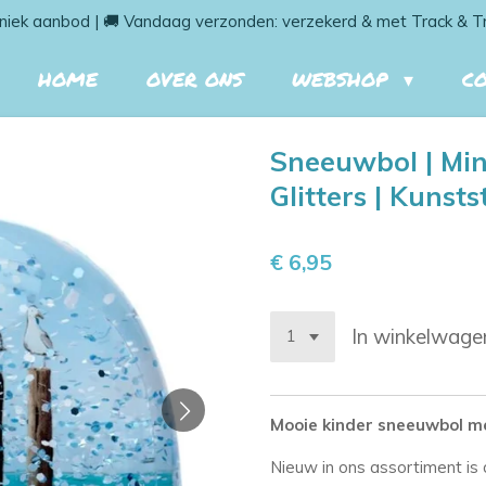
niek aanbod | 🚚 Vandaag verzonden: verzekerd & met Track & T
HOME
OVER ONS
WEBSHOP
C
Sneeuwbol | Min
Glitters | Kunst
€ 6,95
In winkelwage
Mooie kinder sneeuwbol m
Nieuw in ons assortiment is 