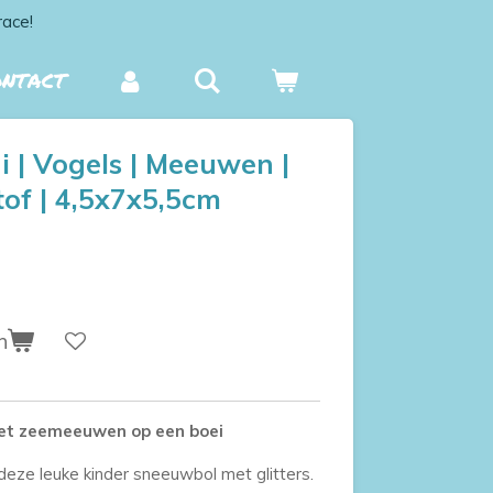
race!
ONTACT
i | Vogels | Meeuwen |
stof | 4,5x7x5,5cm
n
et zeemeeuwen op een boei
deze leuke kinder sneeuwbol met glitters.