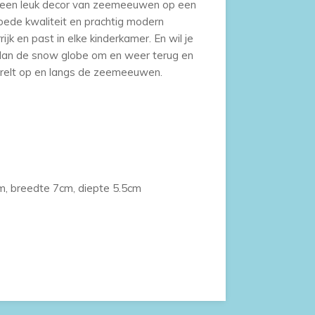
h een leuk decor van zeemeeuwen op een
oede kwaliteit en prachtig modern
ijk en past in elke kinderkamer. En wil je
dan de snow globe om en weer terug en
rrelt op en langs de zeemeeuwen.
m, breedte 7cm, diepte 5.5cm