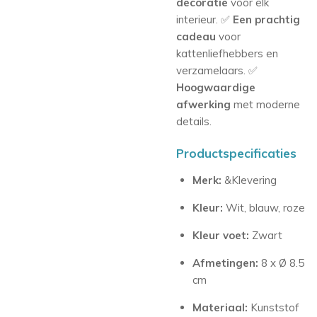
decoratie
voor elk
interieur.
✅
Een prachtig
cadeau
voor
kattenliefhebbers en
verzamelaars.
✅
Hoogwaardige
afwerking
met moderne
details.
Productspecificaties
Merk:
&Klevering
Kleur:
Wit, blauw, roze
Kleur voet:
Zwart
Afmetingen:
8 x Ø 8.5
cm
Materiaal:
Kunststof