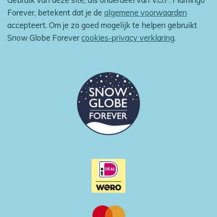
b
a
s
o
o
g
A
k
Forever, betekent dat je de
algemene voorwaarden
o
r
p
accepteert. Om je zo goed mogelijk te helpen gebruikt
k
a
p
m
Snow Globe Forever
cookies-privacy verklaring
.