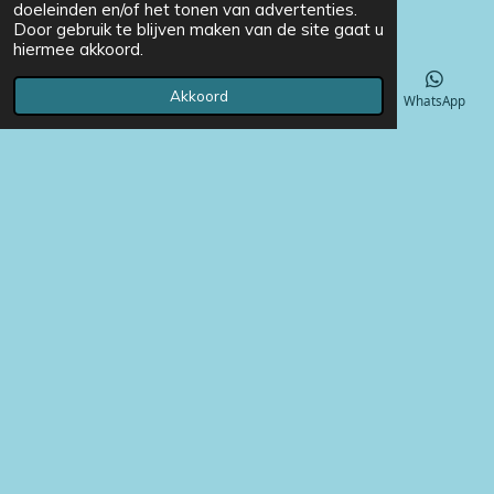
doeleinden en/of het tonen van advertenties.
Door gebruik te blijven maken van de site gaat u
hiermee akkoord.
Akkoord
E-mailadres
Telefoonnummer
Instagram
WhatsApp