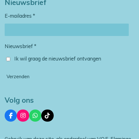
Nieuwsbrief
E-mailadres *
Nieuwsbrief *
Ik wil graag de nieuwsbrief ontvangen
Verzenden
Volg ons
F
I
W
T
a
n
h
i
c
s
a
k
e
t
t
T
Gebruik van deze site, als onderdeel van V.O.F. Flamingo