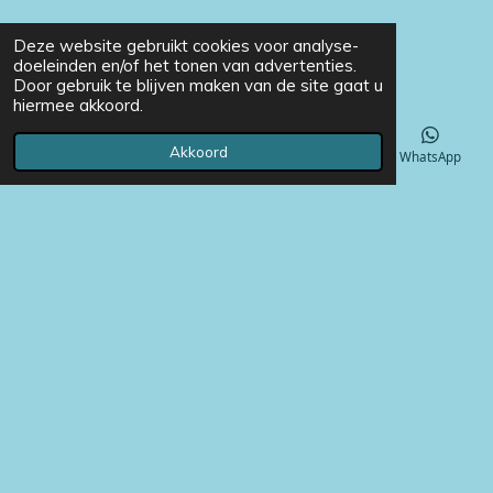
Deze website gebruikt cookies voor analyse-
doeleinden en/of het tonen van advertenties.
Door gebruik te blijven maken van de site gaat u
hiermee akkoord.
Akkoord
E-mailadres
Telefoonnummer
Instagram
WhatsApp