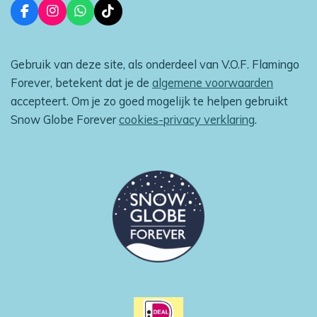
F
I
W
T
a
n
h
i
c
s
a
k
e
t
t
T
Gebruik van deze site, als onderdeel van V.O.F. Flamingo
b
a
s
o
o
g
A
k
Forever, betekent dat je de
algemene voorwaarden
o
r
p
accepteert. Om je zo goed mogelijk te helpen gebruikt
k
a
p
m
Snow Globe Forever
cookies-privacy verklaring
.