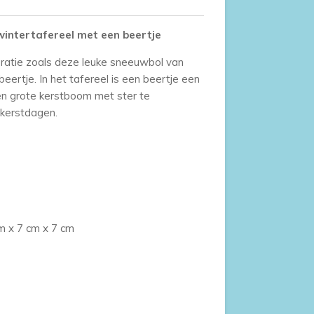
intertafereel met een beertje
oratie zoals deze leuke sneeuwbol van
eertje. In het tafereel is een beertje een
en grote kerstboom met ster te
 kerstdagen.
m x 7 cm x 7 cm