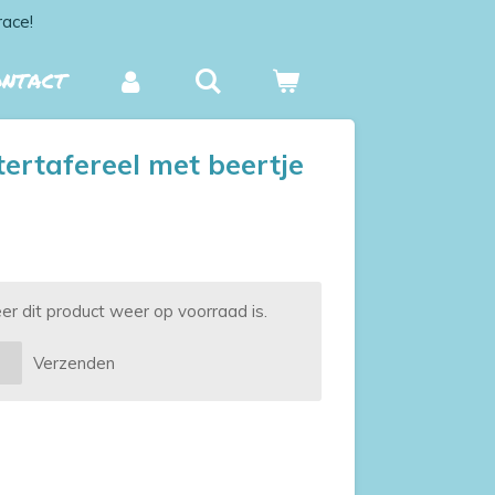
race!
ONTACT
rtafereel met beertje
 dit product weer op voorraad is.
Verzenden