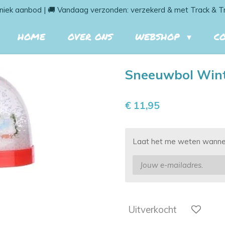
niek aanbod | 🚚 Vandaag verzonden: verzekerd & met Track & T
HOME
OVER ONS
WEBSHOP
C
Sneeuwbol Winte
€ 11,95
Laat het me weten wanneer
Uitverkocht