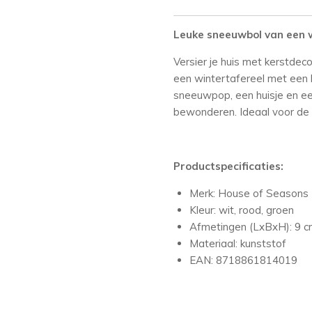
Leuke sneeuwbol van een w
Versier je huis met kerstdec
een wintertafereel met een b
sneeuwpop, een huisje en e
bewonderen. Ideaal voor de
Productspecificaties:
Merk: House of Seasons
Kleur: wit, rood, groen
Afmetingen (LxBxH): 9 c
Materiaal: kunststof
EAN: 8718861814019