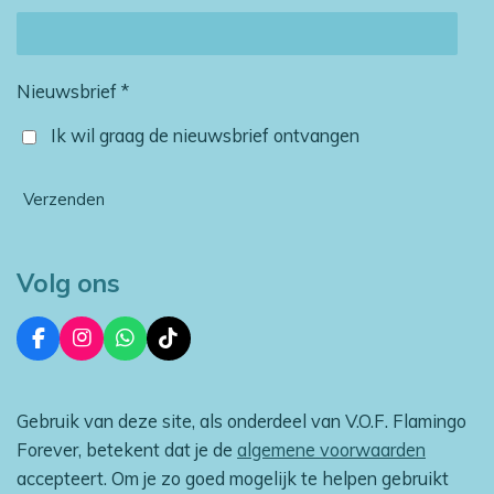
Nieuwsbrief *
Ik wil graag de nieuwsbrief ontvangen
Verzenden
Volg ons
F
I
W
T
a
n
h
i
c
s
a
k
e
t
t
T
Gebruik van deze site, als onderdeel van V.O.F. Flamingo
b
a
s
o
o
g
A
k
Forever, betekent dat je de
algemene voorwaarden
o
r
p
accepteert. Om je zo goed mogelijk te helpen gebruikt
k
a
p