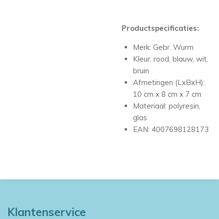
Productspecificaties:
Merk: Gebr. Wurm
Kleur: rood, blauw, wit,
bruin
Afmetingen (LxBxH):
10 cm x 8 cm x 7 cm
Materiaal: polyresin,
glas
EAN: 4007698128173
Klantenservice