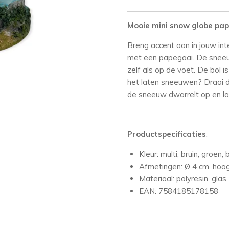
Mooie mini snow globe pa
Breng accent aan in jouw in
met een papegaai. De sneeuw
zelf als op de voet. De bol is 
het laten sneeuwen? Draai 
de sneeuw dwarrelt op en la
Productspecificaties
:
Kleur: multi, bruin, groen, 
Afmetingen: Ø 4 cm, hoog
Materiaal: polyresin, glas
EAN: 7584185178158