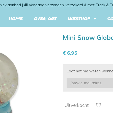
niek aanbod | 🚚 Vandaag verzonden: verzekerd & met Track & T
HOME
OVER ONS
WEBSHOP
C
Mini Snow Glob
€ 6,95
Laat het me weten wanneer
Uitverkocht