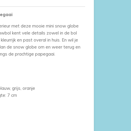
pegaai
terieur met deze mooie mini snow globe
bol kent vele details zowel in de bol
kleurrijk en past overal in huis. En wil je
dan de snow globe om en weer terug en
ngs de prachtige papegaai.
blauw, grijs, oranje
te: 7 cm