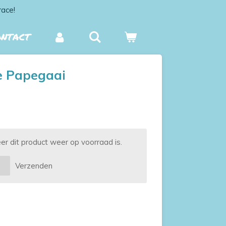
race!
ONTACT
e Papegaai
 dit product weer op voorraad is.
Verzenden