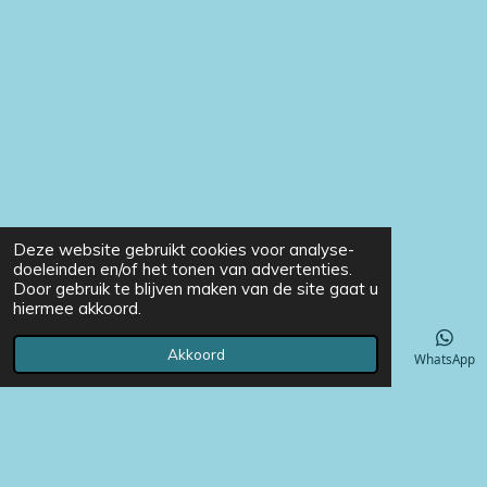
Deze website gebruikt cookies voor analyse-
doeleinden en/of het tonen van advertenties.
Door gebruik te blijven maken van de site gaat u
hiermee akkoord.
Akkoord
E-mailadres
Telefoonnummer
Instagram
WhatsApp