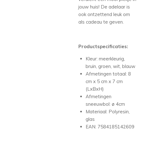
jouw huis! De adelaar is
ook ontzettend leuk om
als cadeau te geven.
Productspecificaties:
Kleur: meerkleurig,
bruin, groen, wit, blauw
Afmetingen totaal: 8
cm x 5 cm x 7 cm
(LxBxH)
Afmetingen
sneeuwbol: ø 4cm
Materiaal: Polyresin,
glas
EAN: 7584185142609