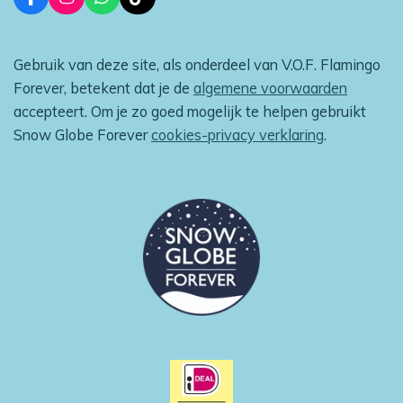
F
I
W
T
a
n
h
i
c
s
a
k
e
t
t
T
Gebruik van deze site, als onderdeel van V.O.F. Flamingo
b
a
s
o
o
g
A
k
Forever, betekent dat je de
algemene voorwaarden
o
r
p
accepteert. Om je zo goed mogelijk te helpen gebruikt
k
a
p
m
Snow Globe Forever
cookies-privacy verklaring
.