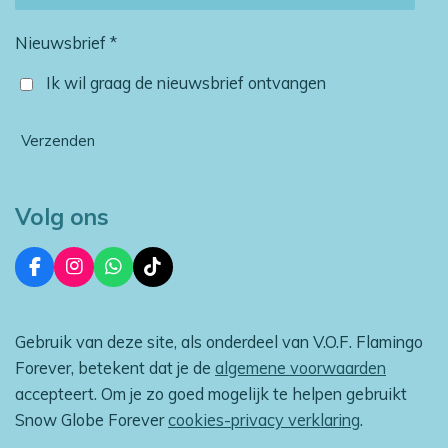
Nieuwsbrief *
Ik wil graag de nieuwsbrief ontvangen
Verzenden
Volg ons
F
I
W
T
a
n
h
i
c
s
a
k
e
t
t
T
Gebruik van deze site, als onderdeel van V.O.F. Flamingo
b
a
s
o
o
g
A
k
Forever, betekent dat je de
algemene voorwaarden
o
r
p
accepteert. Om je zo goed mogelijk te helpen gebruikt
k
a
p
m
Snow Globe Forever
cookies-privacy verklaring
.