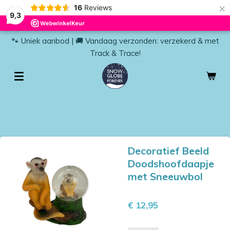
×
16
Reviews
9,3
🐾 Uniek aanbod | 🚚 Vandaag verzonden: verzekerd & met
Track & Trace!
Decoratief Beeld
Doodshoofdaapje
met Sneeuwbol
€ 12,95