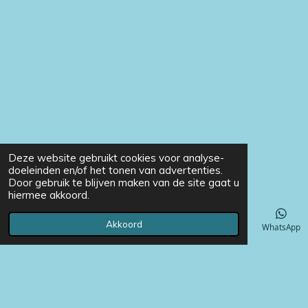
Deze website gebruikt cookies voor analyse-
doeleinden en/of het tonen van advertenties.
Door gebruik te blijven maken van de site gaat u
hiermee akkoord.
Akkoord
E-mailadres
Telefoonnummer
Instagram
WhatsApp