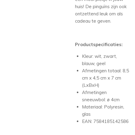
huis! De pinguïns zijn ook
ontzettend leuk om als
cadeau te geven.
Productspecificaties:
Kleur: wit, zwart,
blauw, geel
Afmetingen totaal: 8,5
cm x 4,5 cm x 7 cm
(LxBxH)
Afmetingen
sneeuwbol: ø 4cm
Materiaal: Polyresin,
glas
EAN: 7584185142586