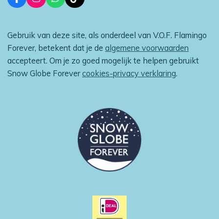
F
I
W
T
a
n
h
i
c
s
a
k
e
t
t
T
Gebruik van deze site, als onderdeel van V.O.F. Flamingo
b
a
s
o
o
g
A
k
Forever, betekent dat je de
algemene voorwaarden
o
r
p
accepteert. Om je zo goed mogelijk te helpen gebruikt
k
a
p
m
Snow Globe Forever
cookies-privacy verklaring
.