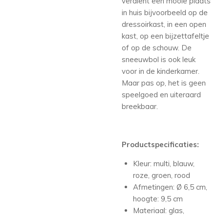
verdient een mooie plaats
in huis bijvoorbeeld op de
dressoirkast, in een open
kast, op een bijzettafeltje
of op de schouw. De
sneeuwbol is ook leuk
voor in de kinderkamer.
Maar pas op, het is geen
speelgoed en uiteraard
breekbaar.
Productspecificaties:
Kleur: multi, blauw,
roze, groen, rood
Afmetingen: Ø 6,5 cm,
hoogte: 9,5 cm
Materiaal: glas,