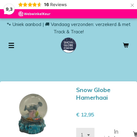
×
16
Reviews
9,3
🐾 Uniek aanbod | 🚚 Vandaag verzonden: verzekerd & met
Track & Trace!
Snow Globe
Hamerhaai
€ 12,95
In