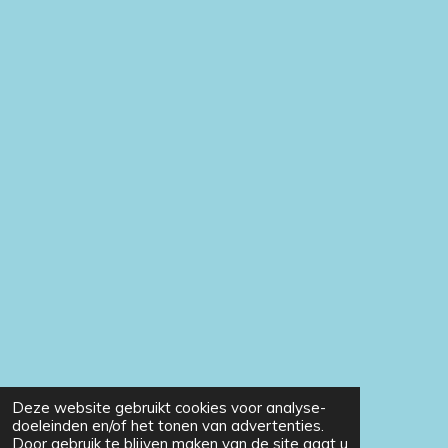
Deze website gebruikt cookies voor analyse-
doeleinden en/of het tonen van advertenties.
Door gebruik te blijven maken van de site gaat u