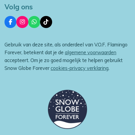
Volg ons
F
I
W
T
a
n
h
i
c
s
a
k
e
t
t
T
Gebruik van deze site, als onderdeel van V.O.F. Flamingo
b
a
s
o
o
g
A
k
Forever, betekent dat je de
algemene voorwaarden
o
r
p
accepteert. Om je zo goed mogelijk te helpen gebruikt
k
a
p
m
Snow Globe Forever
cookies-privacy verklaring
.