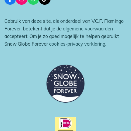
F
I
W
T
a
n
h
i
c
s
a
k
e
t
t
T
Gebruik van deze site, als onderdeel van V.O.F. Flamingo
b
a
s
o
o
g
A
k
Forever, betekent dat je de
algemene voorwaarden
o
r
p
accepteert. Om je zo goed mogelijk te helpen gebruikt
k
a
p
m
Snow Globe Forever
cookies-privacy verklaring
.