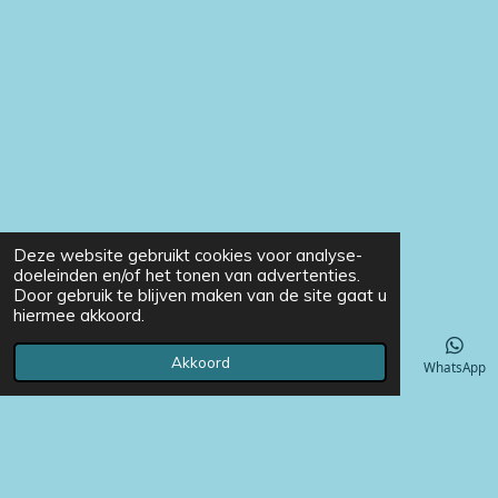
Deze website gebruikt cookies voor analyse-
doeleinden en/of het tonen van advertenties.
Door gebruik te blijven maken van de site gaat u
hiermee akkoord.
Akkoord
E-mailadres
Telefoonnummer
Instagram
WhatsApp