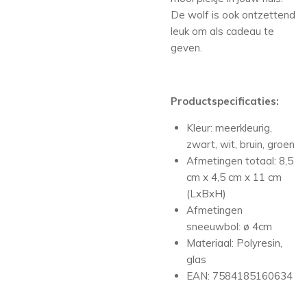
De wolf is ook ontzettend
leuk om als cadeau te
geven.
Productspecificaties:
Kleur: meerkleurig,
zwart, wit, bruin, groen
Afmetingen totaal: 8,5
cm x 4,5 cm x 11 cm
(LxBxH)
Afmetingen
sneeuwbol: ø 4cm
Materiaal: Polyresin,
glas
EAN: 7584185160634