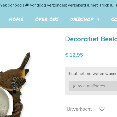
niek aanbod | 🚚 Vandaag verzonden: verzekerd & met Track & T
HOME
OVER ONS
WEBSHOP
C
Decoratief Beel
€ 12,95
Laat het me weten wanneer
Uitverkocht