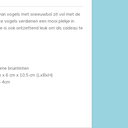
van vogels met sneeuwbol zit vol met de
e vogels verdienen een mooi plekje in
e is ook ontzettend leuk om als cadeau te
ame bruintinten
m x 6 cm x 10,5 cm (LxBxH)
ø 4cm