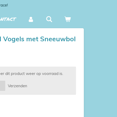
race!
ONTACT
d Vogels met Sneeuwbol
 dit product weer op voorraad is.
Verzenden