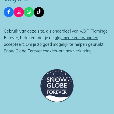
F
I
W
T
a
n
h
i
c
s
a
k
e
t
t
T
Gebruik van deze site, als onderdeel van V.O.F. Flamingo
b
a
s
o
o
g
A
k
Forever, betekent dat je de
algemene voorwaarden
o
r
p
accepteert. Om je zo goed mogelijk te helpen gebruikt
k
a
p
m
Snow Globe Forever
cookies-privacy verklaring
.