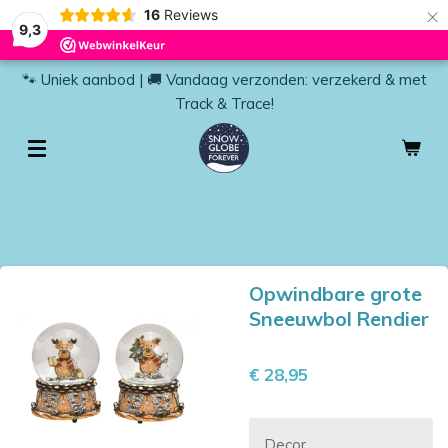
×
16
Reviews
9,3
🐾 Uniek aanbod | 🚚 Vandaag verzonden: verzekerd & met
Track & Trace!
Opwindbare grote
Sneeuwbol Rendier
€ 28,95
Decor