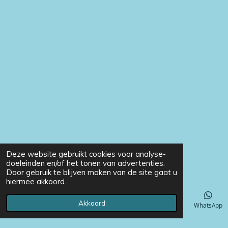
Deze website gebruikt cookies voor analyse-
doeleinden en/of het tonen van advertenties.
Door gebruik te blijven maken van de site gaat u
hiermee akkoord.
Akkoord
E-mailadres
Telefoonnummer
Instagram
WhatsApp