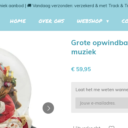
niek aanbod | 🚚 Vandaag verzonden: verzekerd & met Track & T
HOME
OVER ONS
WEBSHOP
C
Grote opwindba
muziek
€ 59,95
Laat het me weten wanneer