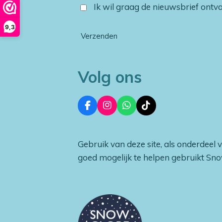
Ik wil graag de nieuwsbrief ont
9,3
Verzenden
Volg ons
F
I
W
T
a
n
h
i
c
s
a
k
e
t
t
T
Gebruik van deze site, als onderdeel 
b
a
s
o
o
g
A
k
goed mogelijk te helpen gebruikt Sn
o
r
p
k
a
p
m