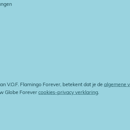
vangen
van V.O.F. Flamingo Forever, betekent dat je de
algemene 
ow Globe Forever
cookies-privacy verklaring
.