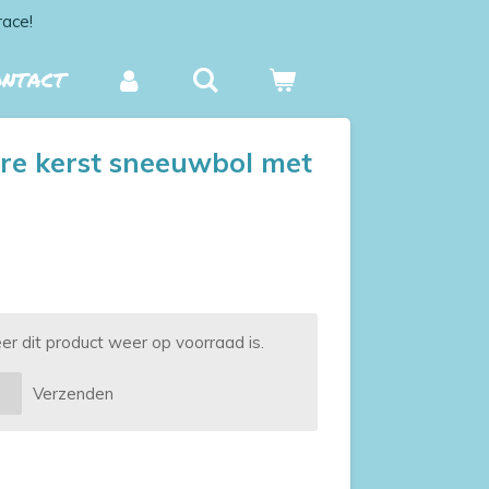
race!
ONTACT
re kerst sneeuwbol met
 dit product weer op voorraad is.
Verzenden