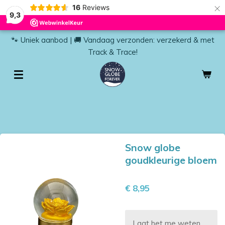
×
16
Reviews
9,3
🐾 Uniek aanbod | 🚚 Vandaag verzonden: verzekerd & met
Track & Trace!
Snow globe
goudkleurige bloem
€ 8,95
Laat het me weten