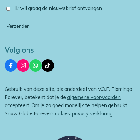
Ik wil graag de nieuwsbrief ontvangen
Verzenden
Volg ons
F
I
W
T
a
n
h
i
c
s
a
k
e
t
t
T
Gebruik van deze site, als onderdeel van V.O.F. Flamingo
b
a
s
o
o
g
A
k
Forever, betekent dat je de
algemene voorwaarden
o
r
p
accepteert. Om je zo goed mogelijk te helpen gebruikt
k
a
p
m
Snow Globe Forever
cookies-privacy verklaring
.