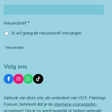
Nieuwsbrief *
Ik wil graag de nieuwsbrief ontvangen
Verzenden
Volg ons
F
I
W
T
a
n
h
i
c
s
a
k
e
t
t
T
Gebruik van deze site, als onderdeel van V.O.F. Flamingo
b
a
s
o
o
g
A
k
Forever, betekent dat je de
algemene voorwaarden
o
r
p
accepteert. Om je zo goed mogelijk te helpen gebruikt