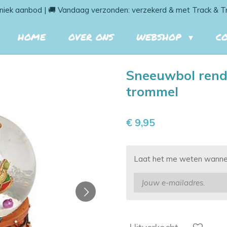
niek aanbod | 🚚 Vandaag verzonden: verzekerd & met Track & T
HOME
OVER ONS
WEBSHOP
C
Sneeuwbol rendi
trommel
€ 9,95
Laat het me weten wanneer