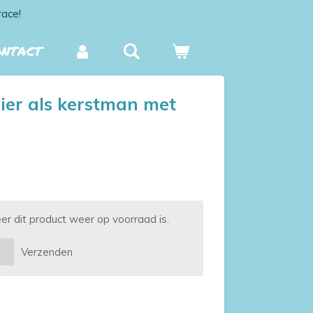
race!
ONTACT
er als kerstman met
 dit product weer op voorraad is.
Verzenden