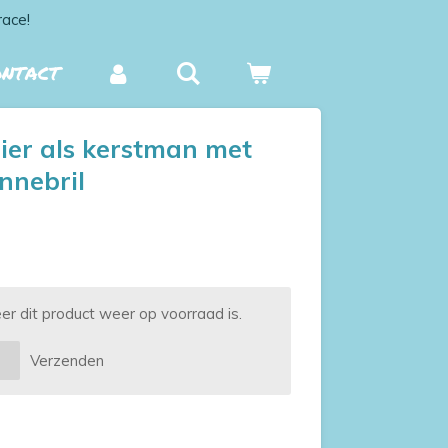
race!
ONTACT
er als kerstman met
nnebril
 dit product weer op voorraad is.
Verzenden