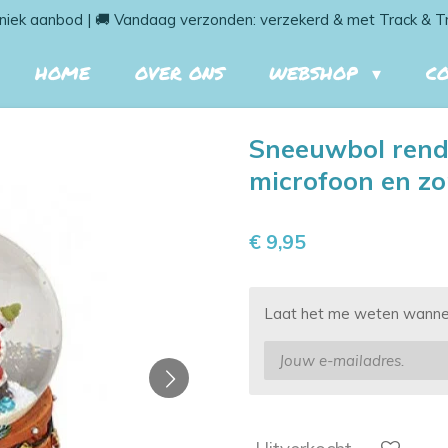
niek aanbod | 🚚 Vandaag verzonden: verzekerd & met Track & T
HOME
OVER ONS
WEBSHOP
C
Sneeuwbol rendi
microfoon en zo
€ 9,95
Laat het me weten wanneer