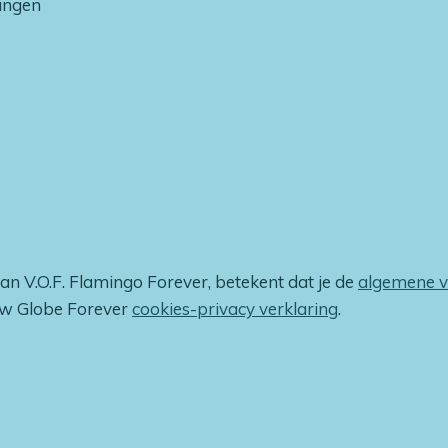
vangen
van V.O.F. Flamingo Forever, betekent dat je de
algemene 
ow Globe Forever
cookies-privacy verklaring
.