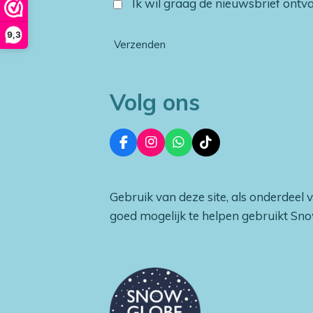
Ik wil graag de nieuwsbrief ont
9,3
Verzenden
Volg ons
F
I
W
T
a
n
h
i
c
s
a
k
e
t
t
T
Gebruik van deze site, als onderdeel 
b
a
s
o
o
g
A
k
goed mogelijk te helpen gebruikt Sn
o
r
p
k
a
p
m