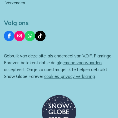
Verzenden
Volg ons
F
I
W
T
a
n
h
i
c
s
a
k
e
t
t
T
Gebruik van deze site, als onderdeel van V.O.F. Flamingo
b
a
s
o
o
g
A
k
Forever, betekent dat je de
algemene voorwaarden
o
r
p
accepteert. Om je zo goed mogelijk te helpen gebruikt
k
a
p
m
Snow Globe Forever
cookies-privacy verklaring
.