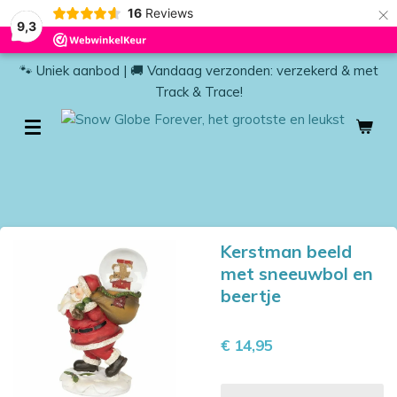
×
16
Reviews
9,3
🐾 Uniek aanbod | 🚚 Vandaag verzonden: verzekerd & met
Track & Trace!
Kerstman beeld
met sneeuwbol en
beertje
€ 14,95