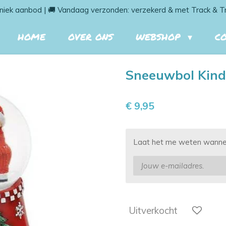
niek aanbod | 🚚 Vandaag verzonden: verzekerd & met Track & T
HOME
OVER ONS
WEBSHOP
C
Sneeuwbol Kin
€ 9,95
Laat het me weten wanneer
Uitverkocht