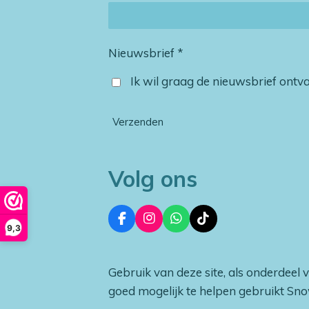
Nieuwsbrief *
Ik wil graag de nieuwsbrief ont
Verzenden
Volg ons
F
I
W
T
9,3
a
n
h
i
c
s
a
k
e
t
t
T
Gebruik van deze site, als onderdeel 
b
a
s
o
o
g
A
k
goed mogelijk te helpen gebruikt Sn
o
r
p