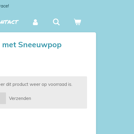
race!
ONTACT
d met Sneeuwpop
 dit product weer op voorraad is.
Verzenden