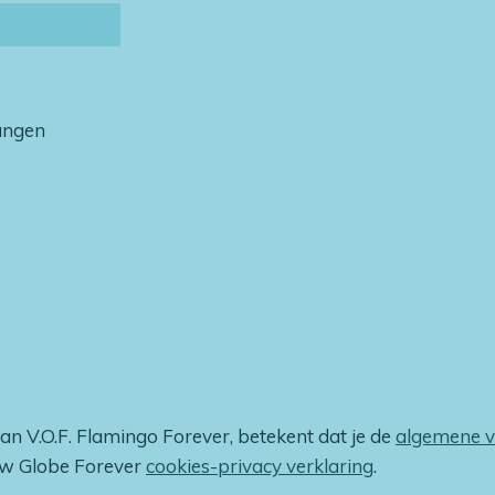
vangen
van V.O.F. Flamingo Forever, betekent dat je de
algemene 
ow Globe Forever
cookies-privacy verklaring
.