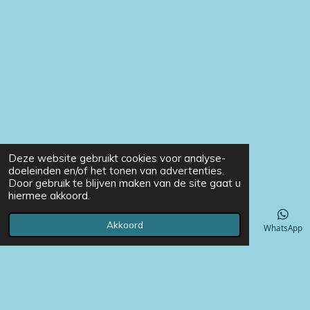
Deze website gebruikt cookies voor analyse-
doeleinden en/of het tonen van advertenties.
Door gebruik te blijven maken van de site gaat u
hiermee akkoord.
Akkoord
E-mailadres
Telefoonnummer
Instagram
WhatsApp