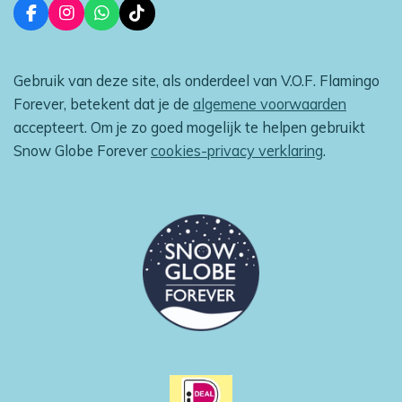
F
I
W
T
a
n
h
i
c
s
a
k
e
t
t
T
Gebruik van deze site, als onderdeel van V.O.F. Flamingo
b
a
s
o
o
g
A
k
Forever, betekent dat je de
algemene voorwaarden
o
r
p
accepteert. Om je zo goed mogelijk te helpen gebruikt
k
a
p
m
Snow Globe Forever
cookies-privacy verklaring
.