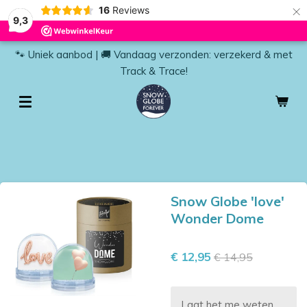
×
16
Reviews
9,3
🐾 Uniek aanbod | 🚚 Vandaag verzonden: verzekerd & met
Track & Trace!
Snow Globe 'love'
Wonder Dome
€ 12,95
€ 14,95
Laat het me weten