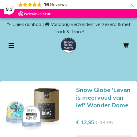
×
16
Reviews
9,3
🐾 Uniek aanbod | 🚚 Vandaag verzonden: verzekerd & met
Track & Trace!
Snow Globe 'Leven
is meervoud van
lef' Wonder Dome
€ 12,95
€ 14,95