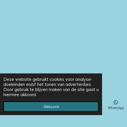
Deze website gebruikt cookies voor analyse-
doeleinden en/of het tonen van advertenties.
Door gebruik te blijven maken van de site gaat u
hiermee akkoord.
Akkoord
E-mailadres
Telefoonnummer
Instagram
WhatsApp