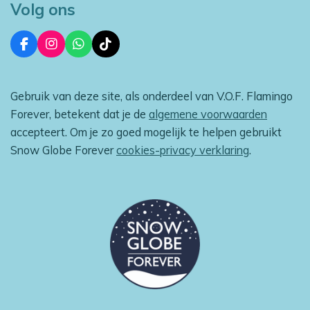
Volg ons
F
I
W
T
a
n
h
i
c
s
a
k
e
t
t
T
Gebruik van deze site, als onderdeel van V.O.F. Flamingo
b
a
s
o
o
g
A
k
Forever, betekent dat je de
algemene voorwaarden
o
r
p
accepteert. Om je zo goed mogelijk te helpen gebruikt
k
a
p
m
Snow Globe Forever
cookies-privacy verklaring
.