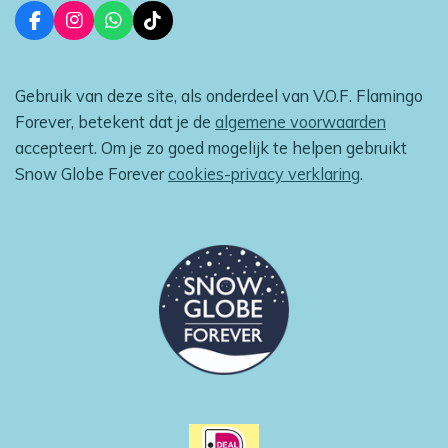
F
I
W
T
a
n
h
i
c
s
a
k
e
t
t
T
Gebruik van deze site, als onderdeel van V.O.F. Flamingo
b
a
s
o
o
g
A
k
Forever, betekent dat je de
algemene voorwaarden
o
r
p
accepteert. Om je zo goed mogelijk te helpen gebruikt
k
a
p
m
Snow Globe Forever
cookies-privacy verklaring
.