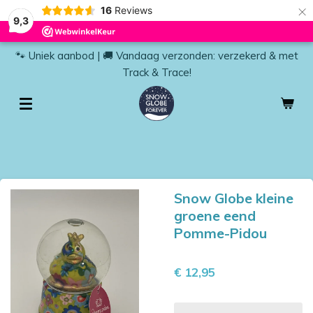
×
16
Reviews
9,3
🐾 Uniek aanbod | 🚚 Vandaag verzonden: verzekerd & met
Track & Trace!
Snow Globe kleine
groene eend
Pomme-Pidou
€ 12,95