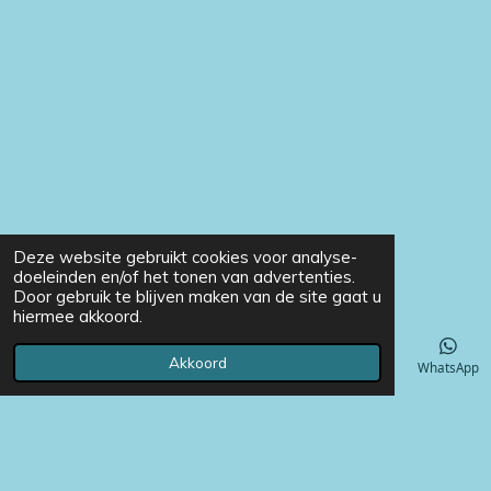
Deze website gebruikt cookies voor analyse-
doeleinden en/of het tonen van advertenties.
Door gebruik te blijven maken van de site gaat u
hiermee akkoord.
Akkoord
E-mailadres
Telefoonnummer
Instagram
WhatsApp