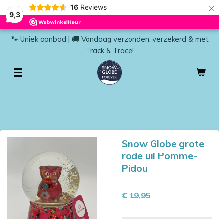
×
16
Reviews
9,3
🐾 Uniek aanbod | 🚚 Vandaag verzonden: verzekerd & met
Track & Trace!
Snow Globe grote
rode uil Pomme-
Pidou
€ 19,95