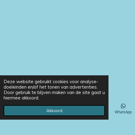
Deze website gebruikt cookies voor analyse-
doeleinden en/of het tonen van advertenties.
Door gebruik te blijven maken van de site gaat u
hiermee akkoord.
Akkoord
E-mailadres
Telefoonnummer
Instagram
WhatsApp