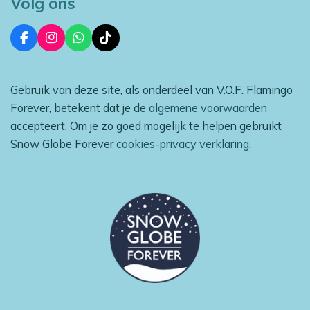
Volg ons
F
I
W
T
a
n
h
i
c
s
a
k
e
t
t
T
Gebruik van deze site, als onderdeel van V.O.F. Flamingo
b
a
s
o
o
g
A
k
Forever, betekent dat je de
algemene voorwaarden
o
r
p
accepteert. Om je zo goed mogelijk te helpen gebruikt
k
a
p
m
Snow Globe Forever
cookies-privacy verklaring
.