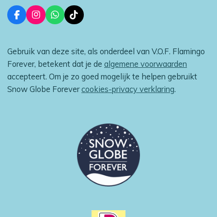
F
I
W
T
a
n
h
i
c
s
a
k
e
t
t
T
Gebruik van deze site, als onderdeel van V.O.F. Flamingo
b
a
s
o
o
g
A
k
Forever, betekent dat je de
algemene voorwaarden
o
r
p
accepteert. Om je zo goed mogelijk te helpen gebruikt
k
a
p
m
Snow Globe Forever
cookies-privacy verklaring
.