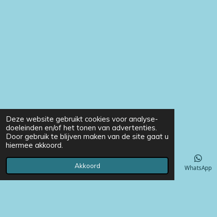
Deze website gebruikt cookies voor analyse-
doeleinden en/of het tonen van advertenties.
Door gebruik te blijven maken van de site gaat u
hiermee akkoord.
Akkoord
E-mailadres
Telefoonnummer
Instagram
WhatsApp