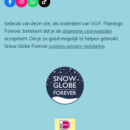
F
I
W
T
a
n
h
i
c
s
a
k
e
t
t
T
Gebruik van deze site, als onderdeel van V.O.F. Flamingo
b
a
s
o
o
g
A
k
Forever, betekent dat je de
algemene voorwaarden
o
r
p
accepteert. Om je zo goed mogelijk te helpen gebruikt
k
a
p
m
Snow Globe Forever
cookies-privacy verklaring
.