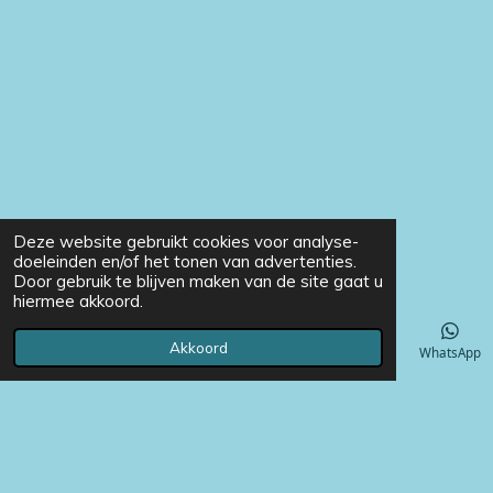
Deze website gebruikt cookies voor analyse-
doeleinden en/of het tonen van advertenties.
Door gebruik te blijven maken van de site gaat u
hiermee akkoord.
Akkoord
E-mailadres
Telefoonnummer
Instagram
WhatsApp