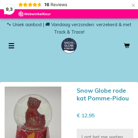
×
16
Reviews
9,3
🐾 Uniek aanbod | 🚚 Vandaag verzonden: verzekerd & met
Track & Trace!
Snow Globe rode
kat Pomme-Pidou
€ 12,95
Laat het me weten