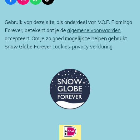
F
I
W
T
a
n
h
i
c
s
a
k
e
t
t
T
Gebruik van deze site, als onderdeel van V.O.F. Flamingo
b
a
s
o
o
g
A
k
Forever, betekent dat je de
algemene voorwaarden
o
r
p
accepteert. Om je zo goed mogelijk te helpen gebruikt
k
a
p
m
Snow Globe Forever
cookies-privacy verklaring
.