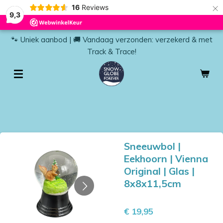
×
16
Reviews
9,3
🐾 Uniek aanbod | 🚚 Vandaag verzonden: verzekerd & met
Track & Trace!
Sneeuwbol |
Eekhoorn | Vienna
Original | Glas |
8x8x11,5cm
€ 19,95