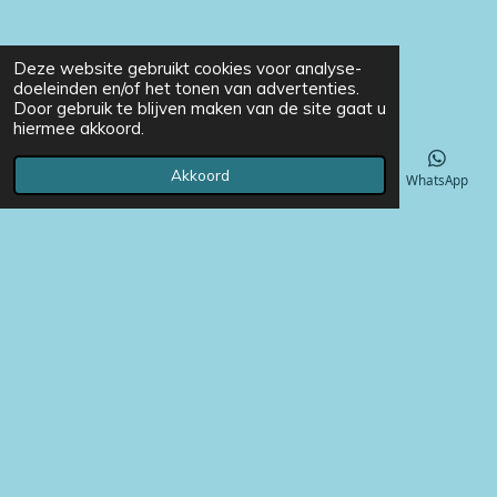
Deze website gebruikt cookies voor analyse-
doeleinden en/of het tonen van advertenties.
Door gebruik te blijven maken van de site gaat u
hiermee akkoord.
Akkoord
E-mailadres
Telefoonnummer
Instagram
WhatsApp