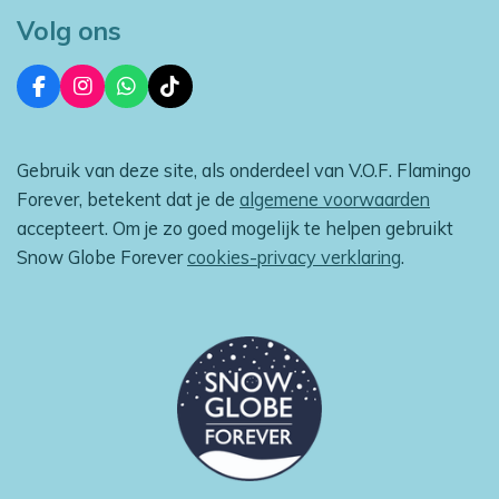
Volg ons
F
I
W
T
a
n
h
i
c
s
a
k
e
t
t
T
Gebruik van deze site, als onderdeel van V.O.F. Flamingo
b
a
s
o
o
g
A
k
Forever, betekent dat je de
algemene voorwaarden
o
r
p
accepteert. Om je zo goed mogelijk te helpen gebruikt
k
a
p
m
Snow Globe Forever
cookies-privacy verklaring
.