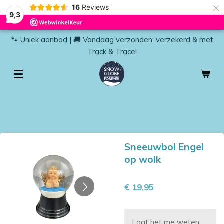
×
16
Reviews
9,3
🐾 Uniek aanbod | 🚚 Vandaag verzonden: verzekerd & met
Track & Trace!
Sneeuwbol Engel
op wolk
€ 19,95
Laat het me weten