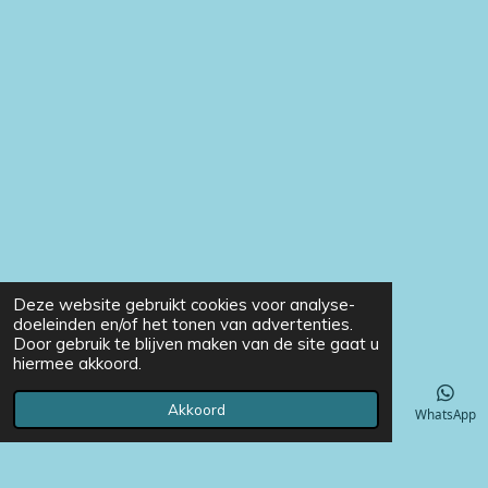
Deze website gebruikt cookies voor analyse-
doeleinden en/of het tonen van advertenties.
Door gebruik te blijven maken van de site gaat u
hiermee akkoord.
Akkoord
E-mailadres
Telefoonnummer
Instagram
WhatsApp