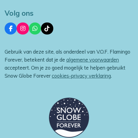
Volg ons
F
I
W
T
a
n
h
i
c
s
a
k
e
t
t
T
Gebruik van deze site, als onderdeel van V.O.F. Flamingo
b
a
s
o
o
g
A
k
Forever, betekent dat je de
algemene voorwaarden
o
r
p
accepteert. Om je zo goed mogelijk te helpen gebruikt
k
a
p
m
Snow Globe Forever
cookies-privacy verklaring
.