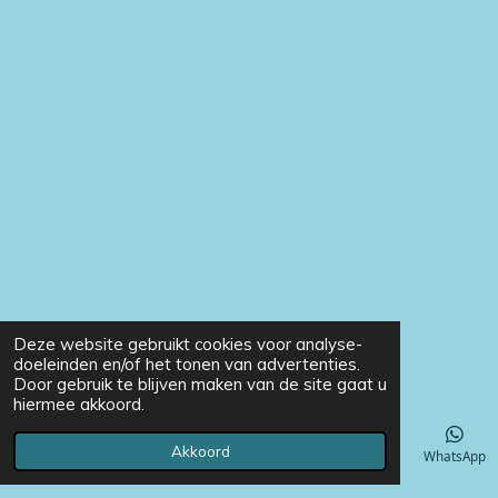
Deze website gebruikt cookies voor analyse-
doeleinden en/of het tonen van advertenties.
Door gebruik te blijven maken van de site gaat u
hiermee akkoord.
Akkoord
E-mailadres
Telefoonnummer
Instagram
WhatsApp