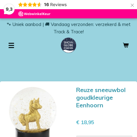
×
16
Reviews
9,3
🐾 Uniek aanbod | 🚚 Vandaag verzonden: verzekerd & met
Track & Trace!
Reuze sneeuwbol
goudkleurige
Eenhoorn
€ 18,95