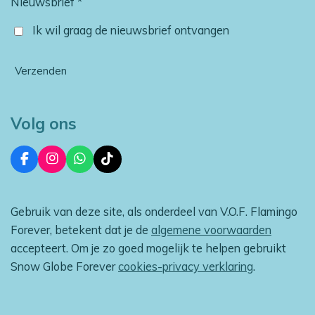
Nieuwsbrief *
Ik wil graag de nieuwsbrief ontvangen
Verzenden
Volg ons
F
I
W
T
a
n
h
i
c
s
a
k
e
t
t
T
Gebruik van deze site, als onderdeel van V.O.F. Flamingo
b
a
s
o
o
g
A
k
Forever, betekent dat je de
algemene voorwaarden
o
r
p
accepteert. Om je zo goed mogelijk te helpen gebruikt
k
a
p
m
Snow Globe Forever
cookies-privacy verklaring
.