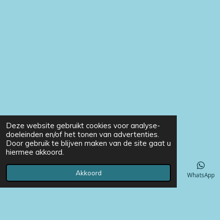
Deze website gebruikt cookies voor analyse-
doeleinden en/of het tonen van advertenties.
Door gebruik te blijven maken van de site gaat u
hiermee akkoord.
Akkoord
E-mailadres
Telefoonnummer
Instagram
WhatsApp