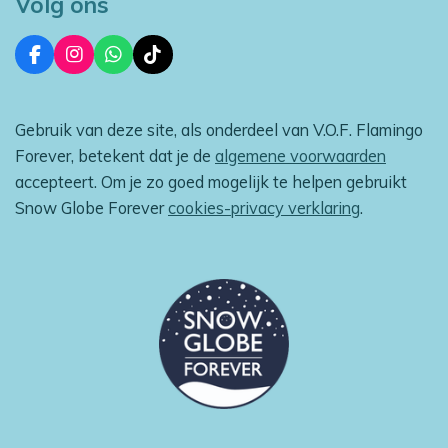
Volg ons
F
I
W
T
a
n
h
i
c
s
a
k
e
t
t
T
Gebruik van deze site, als onderdeel van V.O.F. Flamingo
b
a
s
o
o
g
A
k
Forever, betekent dat je de
algemene voorwaarden
o
r
p
accepteert. Om je zo goed mogelijk te helpen gebruikt
k
a
p
m
Snow Globe Forever
cookies-privacy verklaring
.