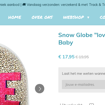
niek aanbod | 🚚 Vandaag verzonden: verzekerd & met Track & T
HOME
OVER ONS
WEBSHOP
C
Snow Globe "lov
Baby
€ 17,95
€ 19,95
Laat het me weten wanneer