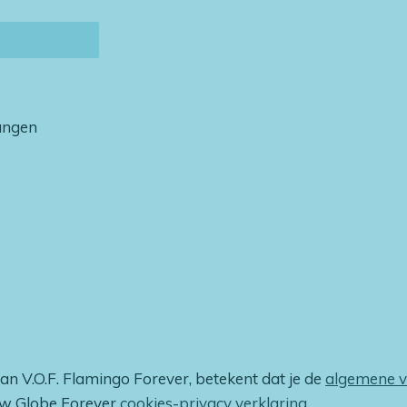
vangen
van V.O.F. Flamingo Forever, betekent dat je de
algemene 
ow Globe Forever
cookies-privacy verklaring
.