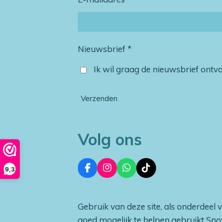
Nieuwsbrief *
Ik wil graag de nieuwsbrief ont
Verzenden
Volg ons
9,3
F
I
W
T
a
n
h
i
c
s
a
k
e
t
t
T
Gebruik van deze site, als onderdeel 
b
a
s
o
o
g
A
k
goed mogelijk te helpen gebruikt Sn