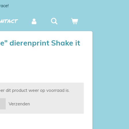
race!
ONTACT
e" dierenprint Shake it
 dit product weer op voorraad is.
Verzenden