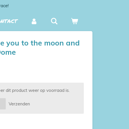
race!
ONTACT
e you to the moon and
Dome
 dit product weer op voorraad is.
Verzenden