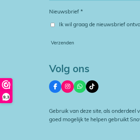
Nieuwsbrief *
Ik wil graag de nieuwsbrief ont
Verzenden
Volg ons
F
I
W
T
a
n
h
i
9,3
c
s
a
k
e
t
t
T
Gebruik van deze site, als onderdeel 
b
a
s
o
o
g
A
k
goed mogelijk te helpen gebruikt Sn
o
r
p
k
a
p
m