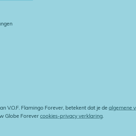
vangen
van V.O.F. Flamingo Forever, betekent dat je de
algemene 
ow Globe Forever
cookies-privacy verklaring
.