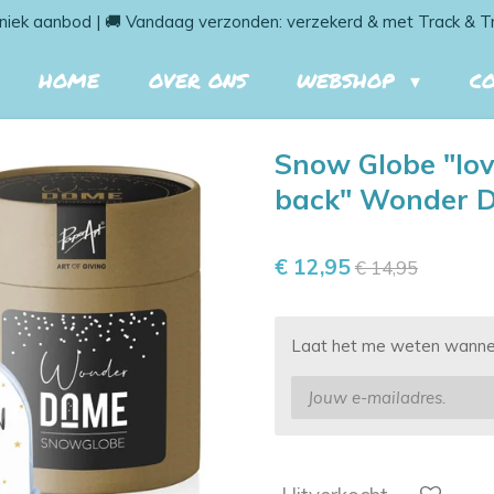
niek aanbod | 🚚 Vandaag verzonden: verzekerd & met Track & T
HOME
OVER ONS
WEBSHOP
C
Snow Globe "lov
back" Wonder 
€ 12,95
€ 14,95
Laat het me weten wanneer