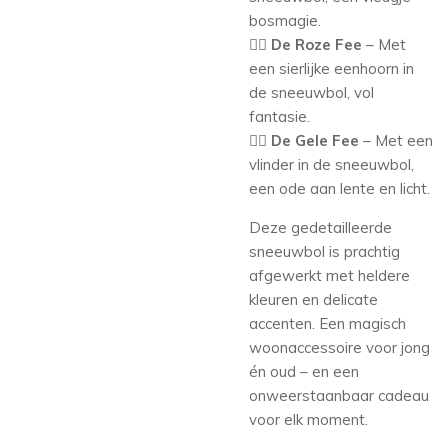
bosmagie.
🧚‍♀️
De Roze Fee
– Met
een sierlijke eenhoorn in
de sneeuwbol, vol
fantasie.
🧚‍♀️
De Gele Fee
– Met een
vlinder in de sneeuwbol,
een ode aan lente en licht.
Deze gedetailleerde
sneeuwbol is prachtig
afgewerkt met heldere
kleuren en delicate
accenten. Een magisch
woonaccessoire voor jong
én oud – en een
onweerstaanbaar cadeau
voor elk moment.