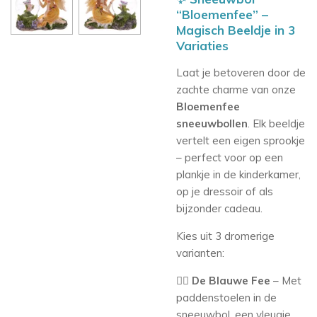
“Bloemenfee” –
Magisch Beeldje in 3
Variaties
Laat je betoveren door de
zachte charme van onze
Bloemenfee
sneeuwbollen
. Elk beeldje
vertelt een eigen sprookje
– perfect voor op een
plankje in de kinderkamer,
op je dressoir of als
bijzonder cadeau.
Kies uit 3 dromerige
varianten:
🧚‍♀️
De Blauwe Fee
– Met
paddenstoelen in de
sneeuwbol, een vleugje