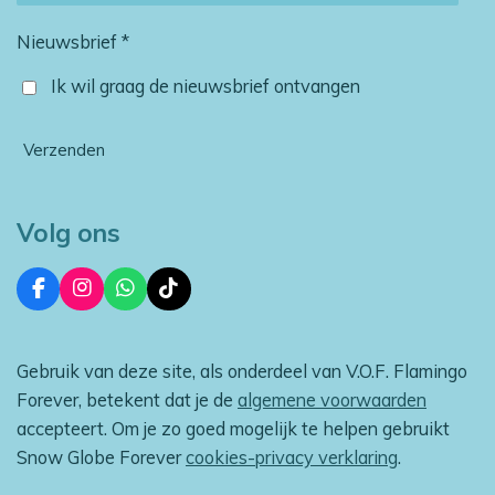
Nieuwsbrief *
Ik wil graag de nieuwsbrief ontvangen
Verzenden
Volg ons
F
I
W
T
a
n
h
i
c
s
a
k
e
t
t
T
Gebruik van deze site, als onderdeel van V.O.F. Flamingo
b
a
s
o
o
g
A
k
Forever, betekent dat je de
algemene voorwaarden
o
r
p
accepteert. Om je zo goed mogelijk te helpen gebruikt
k
a
p
m
Snow Globe Forever
cookies-privacy verklaring
.