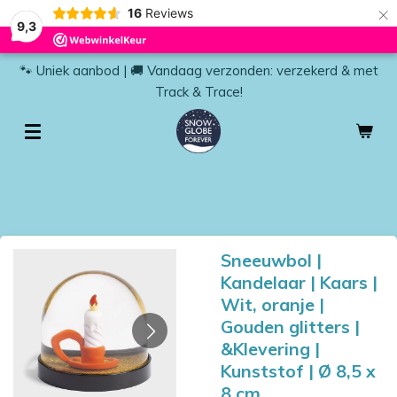
×
16
Reviews
9,3
🐾 Uniek aanbod | 🚚 Vandaag verzonden: verzekerd & met
Track & Trace!
Sneeuwbol |
Kandelaar | Kaars |
Wit, oranje |
Gouden glitters |
&Klevering |
Kunststof | Ø 8,5 x
8 cm