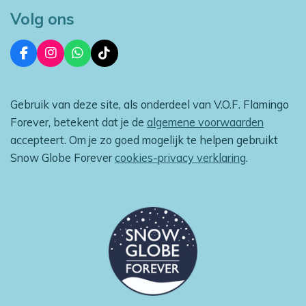
Volg ons
F
I
W
T
a
n
h
i
c
s
a
k
e
t
t
T
Gebruik van deze site, als onderdeel van V.O.F. Flamingo
b
a
s
o
o
g
A
k
Forever, betekent dat je de
algemene voorwaarden
o
r
p
accepteert. Om je zo goed mogelijk te helpen gebruikt
k
a
p
m
Snow Globe Forever
cookies-privacy verklaring
.