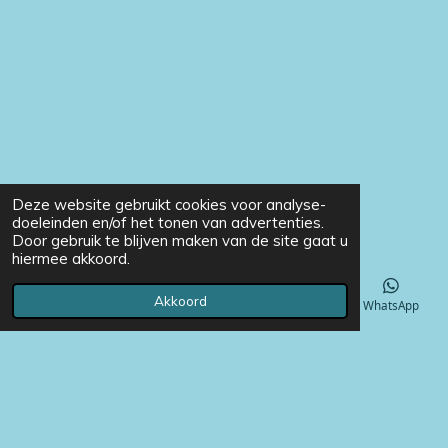
Deze website gebruikt cookies voor analyse-
doeleinden en/of het tonen van advertenties.
Door gebruik te blijven maken van de site gaat u
hiermee akkoord.
Akkoord
E-mailadres
Telefoonnummer
Instagram
WhatsApp