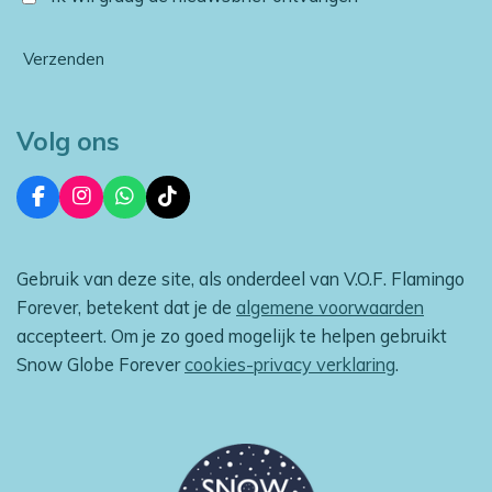
Verzenden
Volg ons
F
I
W
T
a
n
h
i
c
s
a
k
e
t
t
T
Gebruik van deze site, als onderdeel van V.O.F. Flamingo
b
a
s
o
o
g
A
k
Forever, betekent dat je de
algemene voorwaarden
o
r
p
accepteert. Om je zo goed mogelijk te helpen gebruikt
k
a
p
m
Snow Globe Forever
cookies-privacy verklaring
.